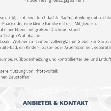
modernes, großzügiges Flair.
ise ermöglicht eine durchdachte Raumaufteilung mit reichlic
Paare oder eine kleine Familie mit drei Mitgliedern.
uf einer Ebene mit großem Dachüberstand
wa 130 qm Wohnfläche
ssen, Wohnen) mit einem vollverglasten Giebel zur Garten
uite-Bad, ein Kinder-, Gäste- oder Arbeitszimmer, separate
pumpe, Fußbodenheizung und kontrollierter Be- und Entlüf
pätere Nutzung von Photovoltaik
chen Baustoffen
ANBIETER & KONTAKT