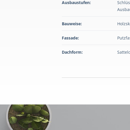
Ausbaustufen:
Schlüs
Ausba
Bauweise:
Holzsk
Fassade:
Putzf
Dachform:
Sattel