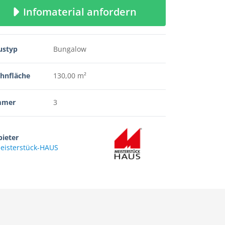
Infomaterial anfordern
ustyp
Bungalow
hnfläche
130,00 m²
mmer
3
ieter
eisterstück-HAUS