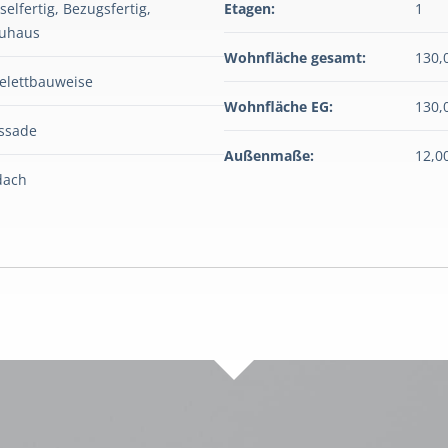
selfertig, Bezugsfertig,
Etagen:
1
uhaus
Wohnfläche gesamt:
130,
elettbauweise
Wohnfläche EG:
130,
assade
Außenmaße:
12,0
dach