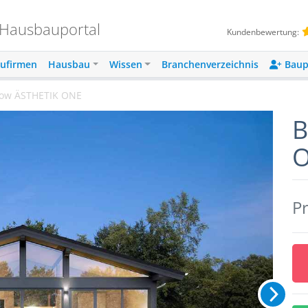
 Hausbauportal
Kundenbewertung:
ufirmen
Hausbau
Wissen
Branchenverzeichnis
Baup
alow ÄSTHETIK ONE
B
Pr