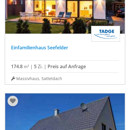
Einfamilienhaus Seefelder
174.8
|
5
Zi.
|
Preis auf Anfrage
m²
Massivhaus, Satteldach