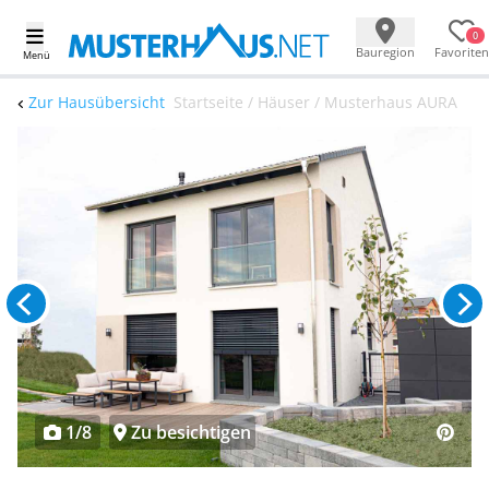
0
Bauregion
Favoriten
Menü
Zur Hausübersicht
Startseite / Häuser / Musterhaus AURA
1/8
Zu besichtigen