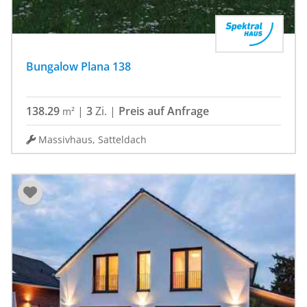
Bungalow Plana 138
138.29
|
3
Zi.
|
Preis auf Anfrage
m²
Massivhaus, Satteldach