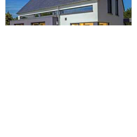
Einfamilienhaus Vettel
150.8
|
5
Zi.
|
Preis auf Anfrage
m²
Massivhaus, Satteldach