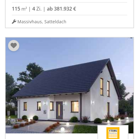
115
|
4
Zi.
|
ab 381.932 €
m²
Massivhaus, Satteldach