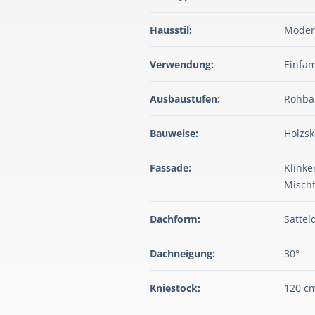
Hausstil:
Mode
Verwendung:
Einfam
Ausbaustufen:
Rohbau
Bauweise:
Holzsk
Fassade:
Klinke
Misch
Dachform:
Sattel
Dachneigung:
30°
Kniestock:
120 c