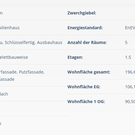
rn
Zwerchgiebel:
ilienhaus
Energiestandard:
EnEV
, Schlüsselfertig, Ausbauhaus
Anzahl der Räume:
5
elettbauweise
Etagen:
1.5
rfassade, Putzfassade,
Wohnfläche gesamt:
196,
fassade
Wohnfläche EG:
106,
dach
Wohnfläche 1 OG:
90,5
m