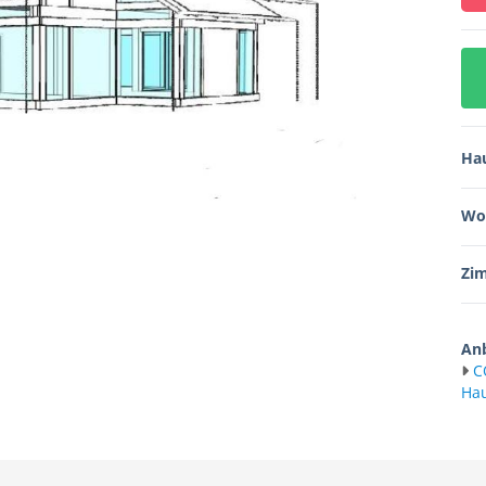
Ha
Wo
Zi
Anb
C
Ha