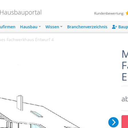
 Hausbauportal
Kundenbewertung:
ufirmen
Hausbau
Wissen
Branchenverzeichnis
Baup
rnes Fachwerkhaus Entwurf 4
M
F
E
a