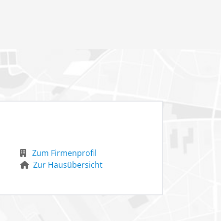
 nach Region und
Zum Firmenprofil
Zur Hausübersicht