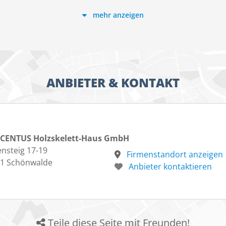
mehr anzeigen
Erker
ide und Badezimmer
aum
ANBIETER & KONTAKT
, das unsere Preisangaben nur Bezugsgrößen sind und je
nen.
CENTUS Holzskelett-Haus GmbH
ensteig 17-19
Firmenstandort anzeigen
1 Schönwalde
Anbieter kontaktieren
Teile diese Seite mit Freunden!