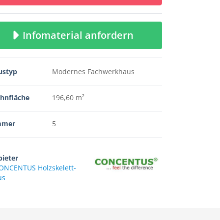
Infomaterial anfordern
ustyp
Modernes Fachwerkhaus
hnfläche
196,60 m²
mmer
5
ieter
ONCENTUS Holzskelett-
us