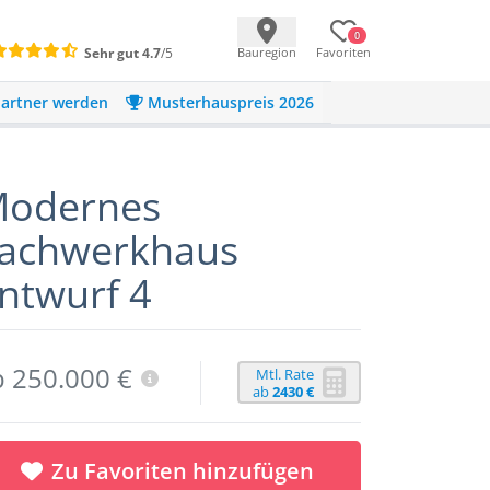
0
Sehr gut
4.7
/5
Bauregion
Favoriten
artner werden
Musterhauspreis 2026
odernes
achwerkhaus
ntwurf 4
b 250.000 €
Mtl. Rate
ab
2430 €
Zu Favoriten hinzufügen