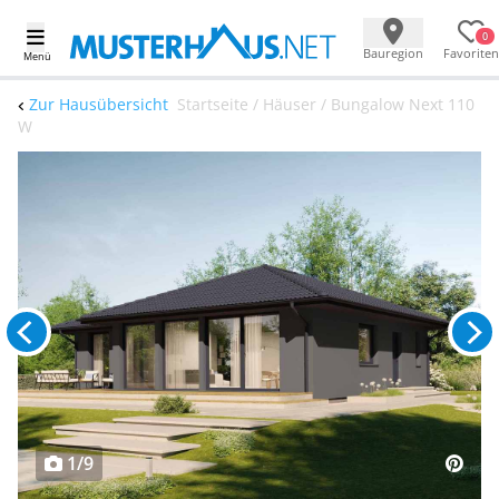
0
Bauregion
Favoriten
Menü
Zur Hausübersicht
Startseite / Häuser / Bungalow Next 110
W
1/9