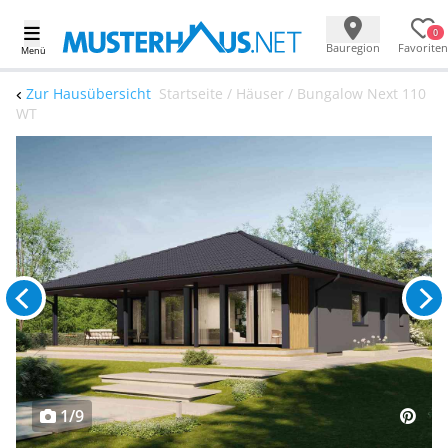
0
Bauregion
Favoriten
Menü
Zur Hausübersicht
Startseite / Häuser / Bungalow Next 110
WT
1/9