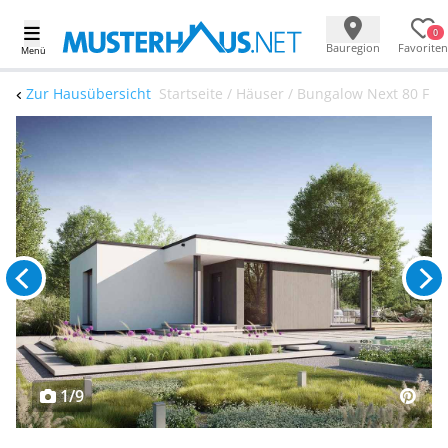
0
Bauregion
Favoriten
Menü
Zur Hausübersicht
Startseite / Häuser / Bungalow Next 80 F
1/9