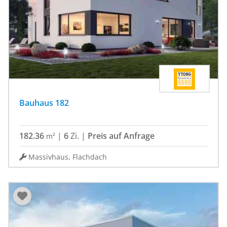
Bauhaus 182
182.36
|
6
Zi.
|
Preis auf Anfrage
m²
Massivhaus, Flachdach