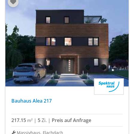
Bauhaus Alea 217
217.15
|
5
Zi.
|
Preis auf Anfrage
m²
Massivhaus, Flachdach