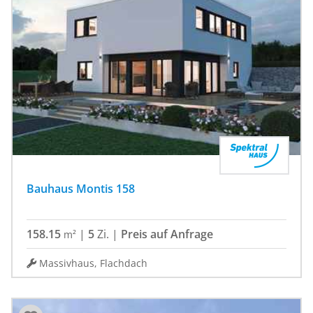
Bauhaus Montis 158
158.15
|
5
Zi.
|
Preis auf Anfrage
m²
Massivhaus, Flachdach