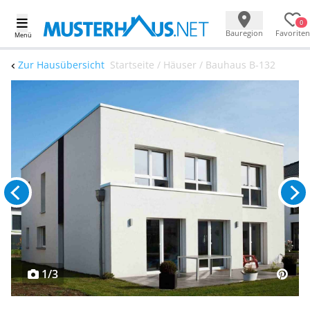
0
Bauregion
Favoriten
Menü
Zur Hausübersicht
Startseite / Häuser / Bauhaus B-132
1/3