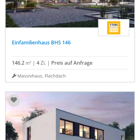
Einfamilienhaus BHS 146
146.2
|
4
Zi.
|
Preis auf Anfrage
m²
Massivhaus, Flachdach