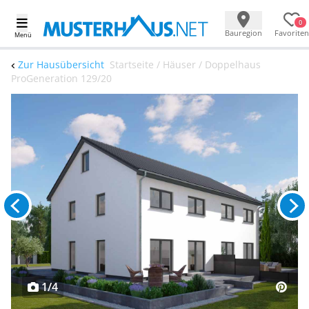
0
Bauregion
Favoriten
Menü
Zur Hausübersicht
Startseite / Häuser / Doppelhaus
ProGeneration 129/20
1/4