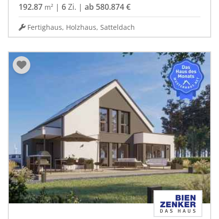
192.87
|
6
Zi.
|
ab 580.874 €
m²
Fertighaus, Holzhaus, Satteldach