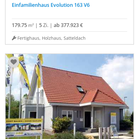
Einfamilienhaus Evolution 163 V6
179.75
|
5
Zi.
|
ab 377.923 €
m²
Fertighaus, Holzhaus, Satteldach