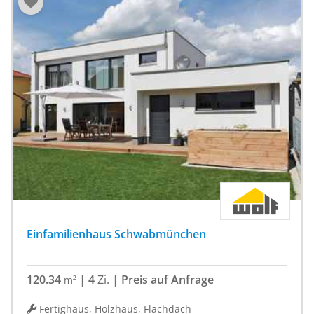
Einfamilienhaus Schwabmünchen
120.34
|
4
Zi.
|
Preis auf Anfrage
m²
Fertighaus, Holzhaus, Flachdach