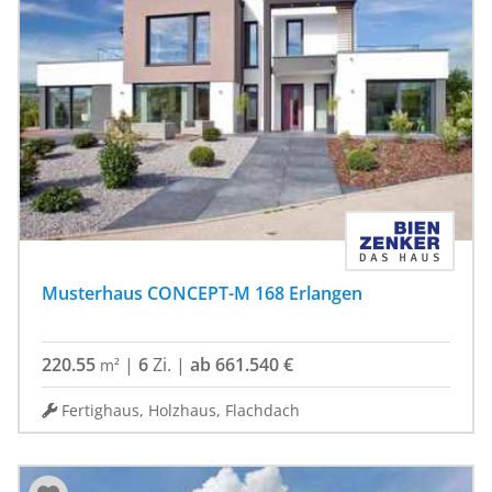
Musterhaus CONCEPT-M 168 Erlangen
220.55
|
6
Zi.
|
ab 661.540 €
m²
Fertighaus, Holzhaus, Flachdach