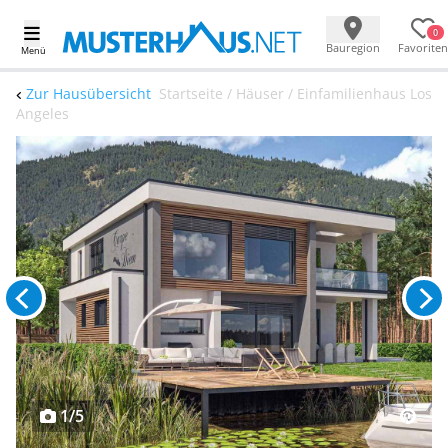
0
Bauregion
Favoriten
Menü
Zur Hausübersicht
Startseite / Häuser / Einfamilienhaus Los
Angeles
1/5