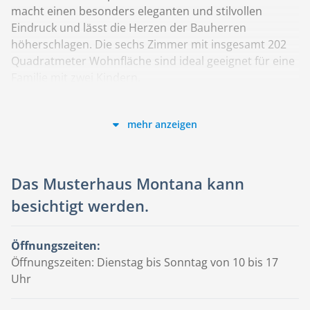
macht einen besonders eleganten und stilvollen
Eindruck und lässt die Herzen der Bauherren
höherschlagen. Die sechs Zimmer mit insgesamt 202
Quadratmeter Wohnfläche sind ideal geeignet für eine
Familie mit zwei Kindern.
mehr anzeigen
Die Haustechnik: Innovativ & effizient
Die Smart Home Technologie RENSCH-HAUS i-tec
Das Musterhaus Montana kann
wurde ins Musterhaus Montana integriert, mit der die
besichtigt werden.
gesamte Haussteuerung auch aus der Ferne per
Smartphone oder Tablet möglich ist. Die
Öffnungszeiten:
umweltfreundliche Sole/Wasser-Wärmepumpe
Öffnungszeiten: Dienstag bis Sonntag von 10 bis 17
(Erdwärme), eine kontrollierte Wohnraumlüftung mit
Uhr
Wärmerückgewinnung und eine Fußbodenheizung
ermöglichen ein angenehmes energiesparendes