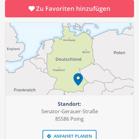
Raumklima. Mit dem diffusionsoffenen Dämmkonzept
Zu Favoriten hinzufügen
thermo-around natur, welches nicht nur vor Hitze,
Kälte und Lärm schützt, ist ein nachhaltiges
energieeffizientes Wohnerlebnis garantiert.
RENSCH-HAUS - Wohnen neu erleben!
Standort:
Senator-Gerauer-Straße
85586 Poing
ANFAHRT PLANEN