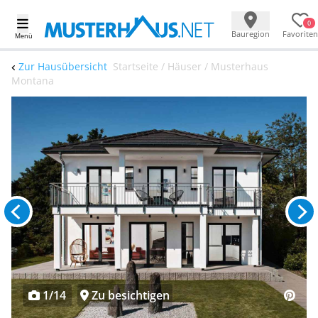
0
Bauregion
Favoriten
Menü
Zur Hausübersicht
Startseite / Häuser / Musterhaus
Montana
1/14
Zu besichtigen