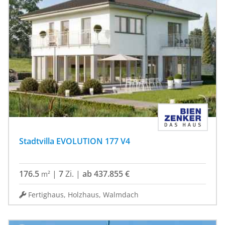
Stadtvilla EVOLUTION 177 V4
176.5
|
7
Zi.
|
ab 437.855 €
m²
Fertighaus, Holzhaus, Walmdach