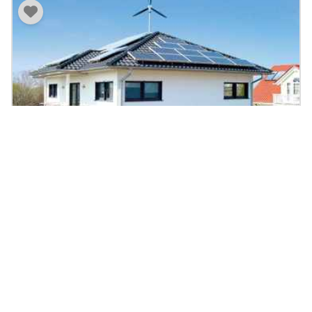
Musterhaus Ventura
174
|
5
Zi.
|
Preis auf Anfrage
m²