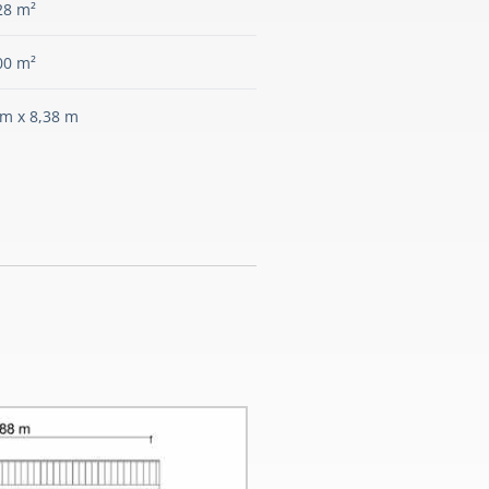
28 m²
00 m²
 m x 8,38 m