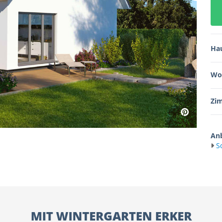
Ha
Wo
Zi
Anb
S
MIT WINTERGARTEN ERKER