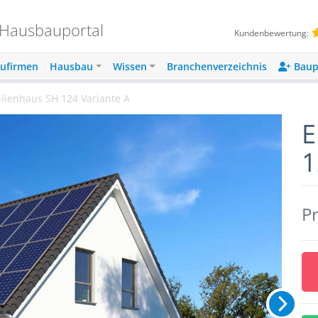
 Hausbauportal
Kundenbewertung:
ufirmen
Hausbau
Wissen
Branchenverzeichnis
Baup
milienhaus SH 124 Variante A
E
1
Pr