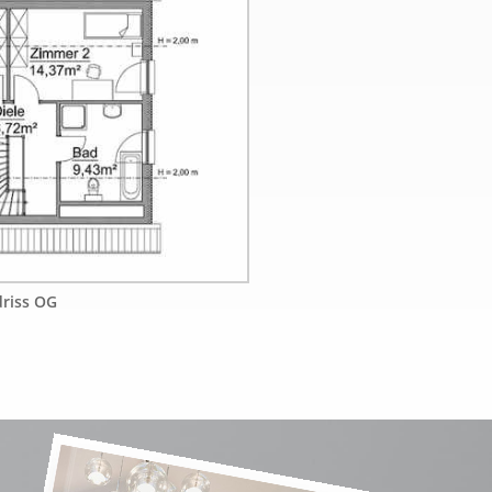
riss OG