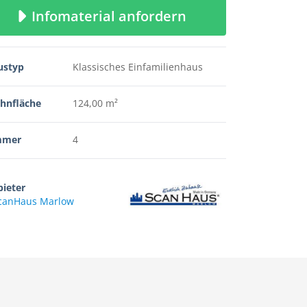
Infomaterial anfordern
ustyp
Klassisches Einfamilienhaus
hnfläche
124,00 m²
mmer
4
ieter
canHaus Marlow