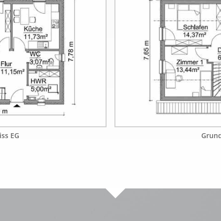
iss EG
Grund