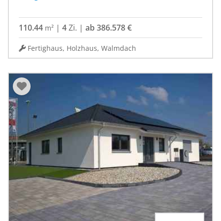
110.44
|
4
Zi.
|
ab 386.578 €
m²
Fertighaus, Holzhaus, Walmdach