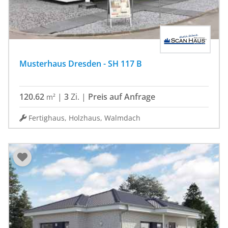
Musterhaus Dresden - SH 117 B
120.62
|
3
Zi.
|
Preis auf Anfrage
m²
Fertighaus, Holzhaus, Walmdach