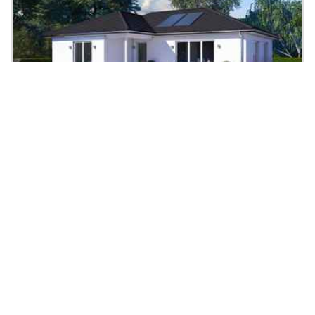
Bungalow SH 122 WB
122.56
|
4
Zi.
|
Preis auf Anfrage
m²
Fertighaus, Walmdach