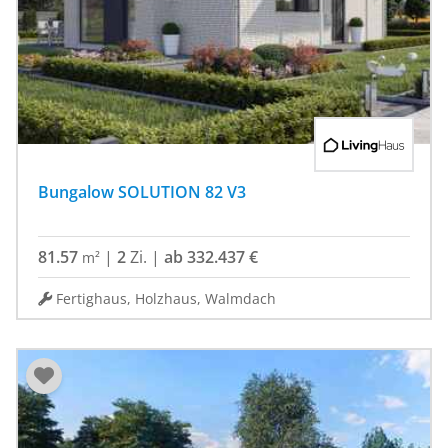
Bungalow SOLUTION 82 V3
81.57
|
2
Zi.
|
ab 332.437 €
m²
Fertighaus, Holzhaus, Walmdach