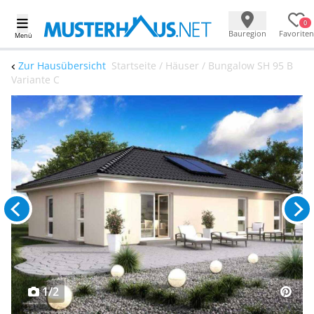
0
Bauregion
Favoriten
Menü
Zur Hausübersicht
Startseite / Häuser / Bungalow SH 95 B
Variante C
1/2