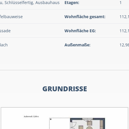
, Schlüsselfertig, Ausbauhaus
Etagen:
1
felbauweise
Wohnfläche gesamt:
112,
assade
Wohnfläche EG:
112,
dach
Außenmaße:
12,9
GRUNDRISSE