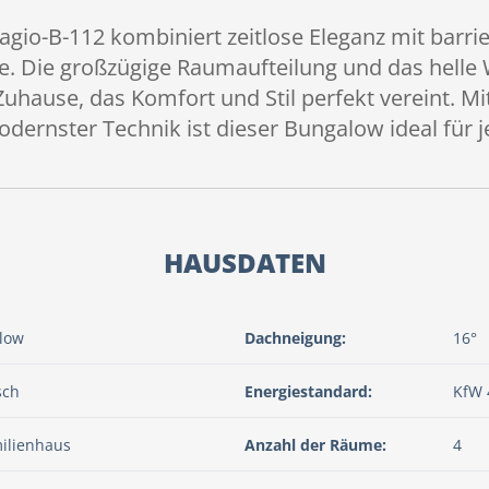
gio-B-112 kombiniert zeitlose Eleganz mit barr
ne. Die großzügige Raumaufteilung und das hell
Zuhause, das Komfort und Stil perfekt vereint. Mi
ernster Technik ist dieser Bungalow ideal für
HAUSDATEN
low
Dachneigung:
16°
sch
Energiestandard:
KfW 
ilienhaus
Anzahl der Räume:
4