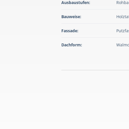
Ausbaustufen:
Rohbau
Bauweise:
Holzta
Fassade:
Putzf
Dachform:
Walm