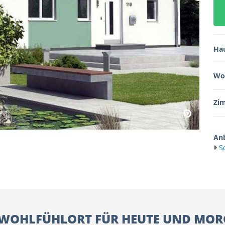
Ha
Wo
Zi
Anb
S
 WOHLFÜHLORT FÜR HEUTE UND MOR