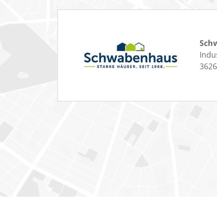
Sch
Indus
3626