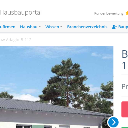
 Hausbauportal
Kundenbewertung:
ufirmen
Hausbau
Wissen
Branchenverzeichnis
Baup
low Adagio-B-112
B
1
Pr