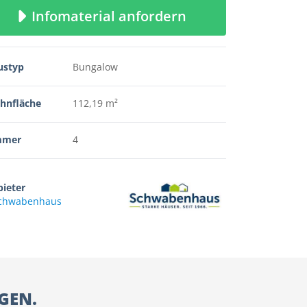
Infomaterial anfordern
ustyp
Bungalow
hnfläche
112,19 m²
mmer
4
ieter
chwabenhaus
GEN.