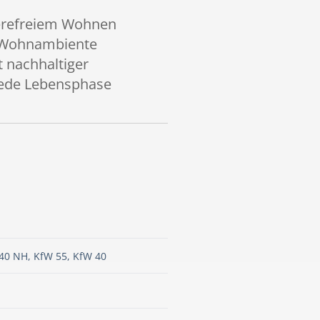
ierefreiem Wohnen
e Wohnambiente
t nachhaltiger
 jede Lebensphase
40 NH, KfW 55, KfW 40