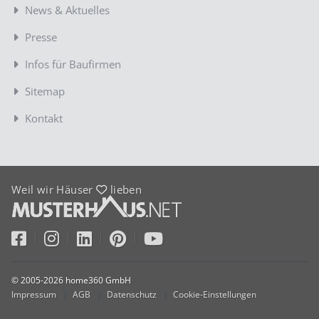
News & Aktuelles
Presse
Infos für Baufirmen
Sitemap
Kontakt
Weil wir Häuser
lieben
© 2005-2026 home360 GmbH
Impressum
|
AGB
|
Datenschutz
|
Cookie-Einstellungen