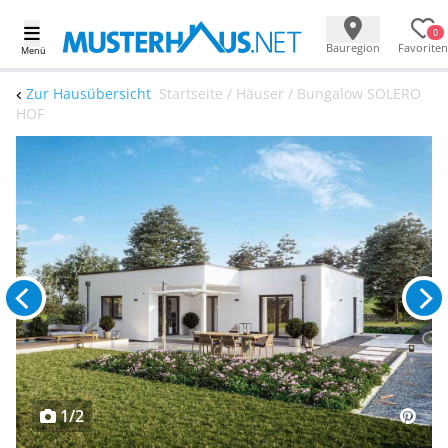
0
Bauregion
Favoriten
Menü
Zur Hausübersicht
Startseite / Häuser / Bungalow SOLERO
HOF
1/2