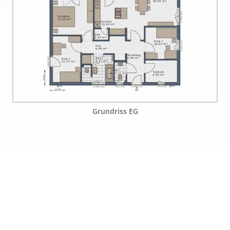
Grundriss EG
Den kostenlosen Firmen-
Katalog jetzt anfordern ...