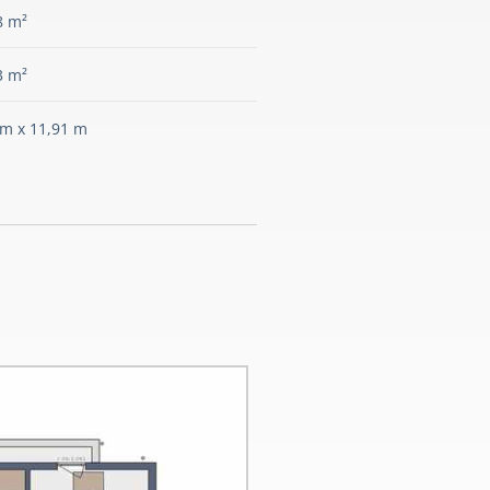
8 m²
3 m²
 m x 11,91 m