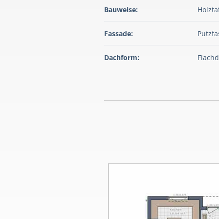
Bauweise:
Holzta
Fassade:
Putzf
Dachform:
Flach