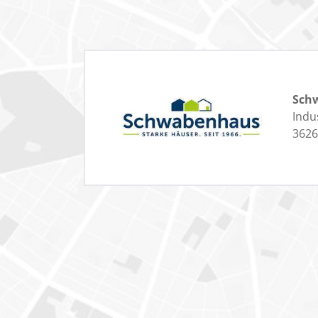
Sch
Indus
3626