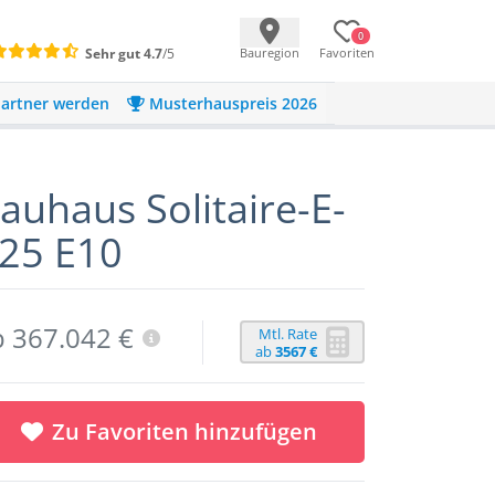
0
Sehr gut
4.7
/5
Bauregion
Favoriten
artner werden
Musterhauspreis 2026
auhaus Solitaire-E-
25 E10
b 367.042 €
Mtl. Rate
ab
3567 €
Zu Favoriten hinzufügen