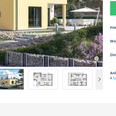
Ha
Wo
Zi
Anb
S