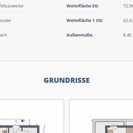
felbauweise
Wohnfläche EG:
72,9
assade
Wohnfläche 1 OG:
62,6
dach
Außenmaße:
8,40
GRUNDRISSE