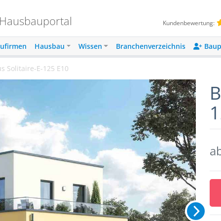
 Hausbauportal
Kundenbewertung:
ufirmen
Hausbau
Wissen
Branchenverzeichnis
Baup
s Solitaire-E-125 E10
B
1
a