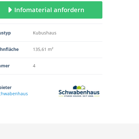
Infomaterial anfordern
ustyp
Kubushaus
hnfläche
135,61 m²
mmer
4
ieter
chwabenhaus