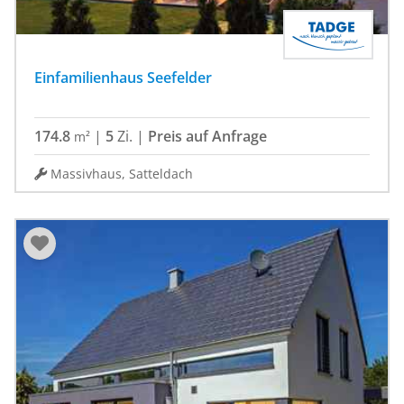
Einfamilienhaus Seefelder
174.8
|
5
Zi.
|
Preis auf Anfrage
m²
Massivhaus, Satteldach