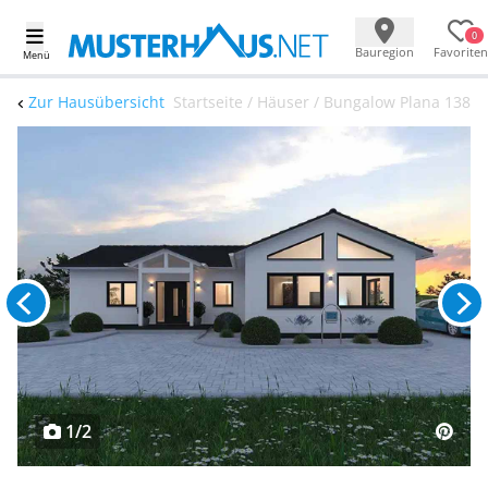
0
Bauregion
Favoriten
Menü
Zur Hausübersicht
Startseite / Häuser / Bungalow Plana 138
1/2