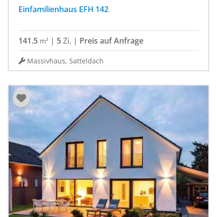
Einfamilienhaus EFH 142
141.5
|
5
Zi.
|
Preis auf Anfrage
m²
Massivhaus, Satteldach