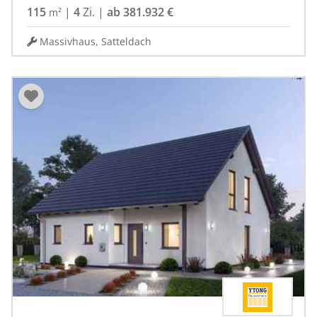
115
|
4
Zi.
|
ab 381.932 €
m²
Massivhaus, Satteldach