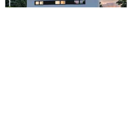
Einfamilienhaus Edita 153
152.8
|
4
Zi.
|
Preis auf Anfrage
m²
Massivhaus, Satteldach