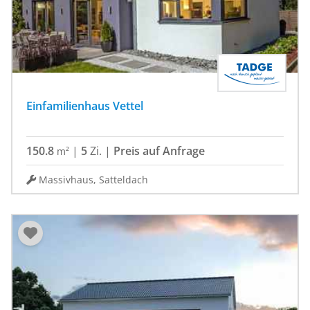
Einfamilienhaus Vettel
150.8
|
5
Zi.
|
Preis auf Anfrage
m²
Massivhaus, Satteldach