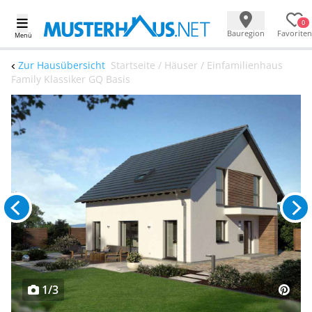
0
Bauregion
Favoriten
Menü
Zur Hausübersicht
Startseite / Häuser / Einfamilienhaus
Family Klassiker GQ Basis
1/3