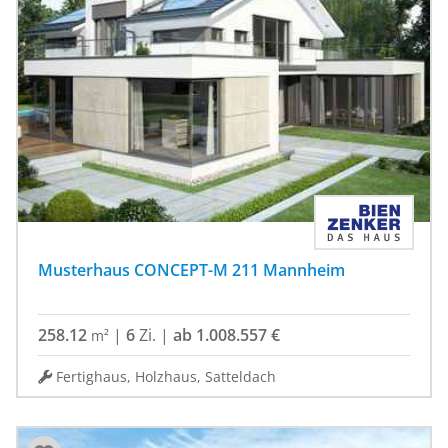
Musterhaus CONCEPT-M 211 Mannheim
258.12
|
6
Zi.
|
ab 1.008.557 €
m²
Fertighaus, Holzhaus, Satteldach