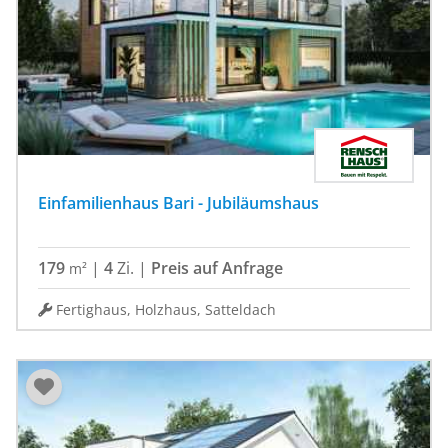
Einfamilienhaus Bari - Jubiläumshaus
179
|
4
Zi.
|
Preis auf Anfrage
m²
Fertighaus, Holzhaus, Satteldach