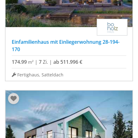
Einfamilienhaus mit Einliegerwohnung 28-194-
170
174.99
|
7
Zi.
|
ab 511.996 €
m²
Fertighaus, Satteldach