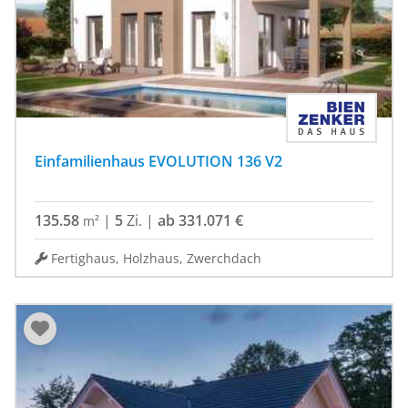
Einfamilienhaus EVOLUTION 136 V2
135.58
|
5
Zi.
|
ab 331.071 €
m²
Fertighaus, Holzhaus, Zwerchdach