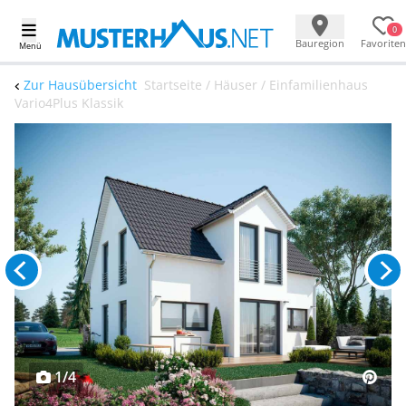
0
Bauregion
Favoriten
Menü
Zur Hausübersicht
Startseite / Häuser / Einfamilienhaus
Vario4Plus Klassik
1/4