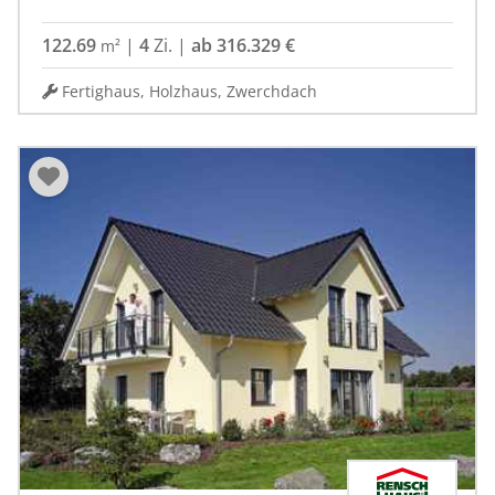
122.69
|
4
Zi.
|
ab 316.329 €
m²
Fertighaus, Holzhaus, Zwerchdach