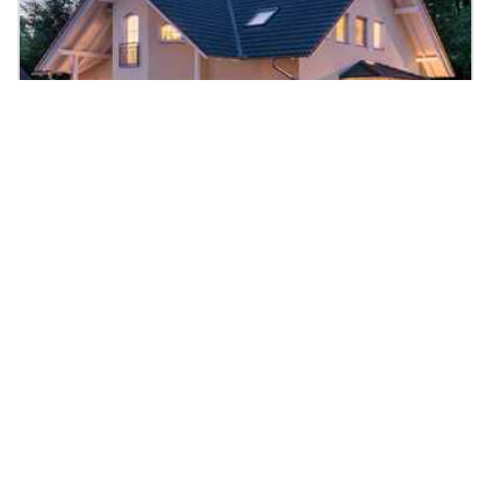
Kundenhaus Turin
227.95
|
6
Zi.
|
Preis auf Anfrage
m²
Fertighaus, Holzhaus, Zwerchdach