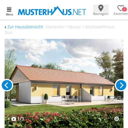
0
Bauregion
Favoriten
Menü
Zur Hausübersicht
Startseite / Häuser / Glückswelthaus
Duo
1/3