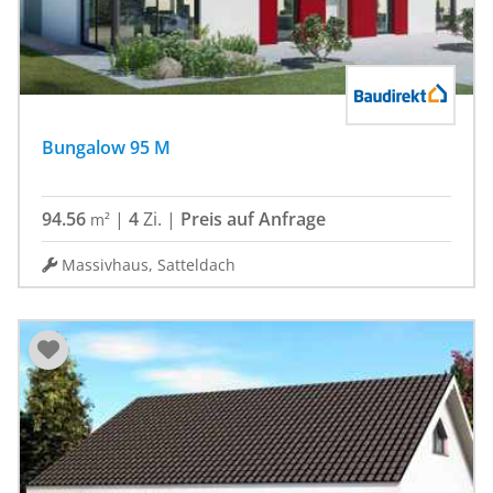
Bungalow 95 M
94.56
|
4
Zi.
|
Preis auf Anfrage
m²
Massivhaus, Satteldach