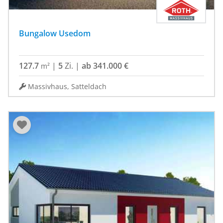
Bungalow Usedom
127.7
|
5
Zi.
|
ab 341.000 €
m²
Massivhaus, Satteldach