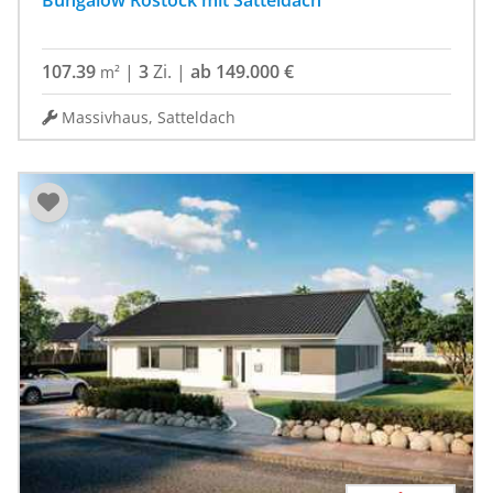
Bungalow Rostock mit Satteldach
107.39
|
3
Zi.
|
ab 149.000 €
m²
Massivhaus, Satteldach