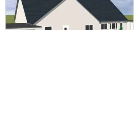
Bungalow mit Einliegerwohnung
220.89
|
7
Zi.
|
Preis auf Anfrage
m²
Massivhaus, Satteldach