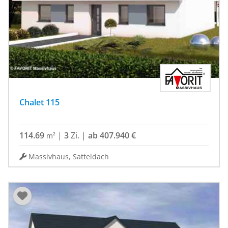
Chalet 115
114.69
|
3
Zi.
|
ab 407.940 €
m²
Massivhaus, Satteldach