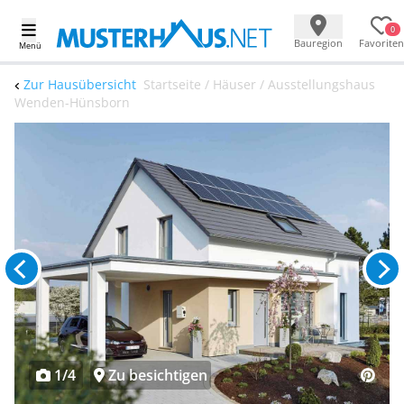
0
Bauregion
Favoriten
Menü
Zur Hausübersicht
Startseite / Häuser / Ausstellungshaus
Wenden-Hünsborn
1/4
Zu besichtigen