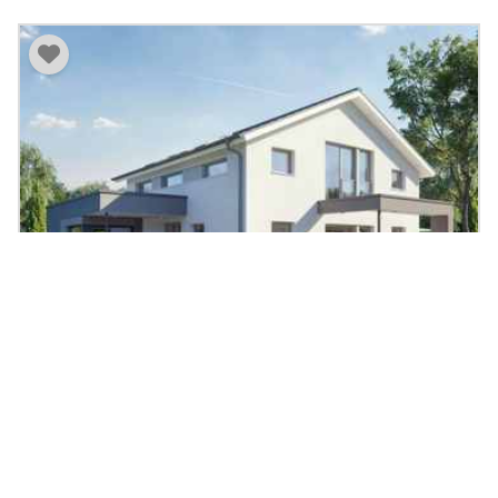
Musterhaus CONCEPT-M 169 Fellbach
192.87
|
6
Zi.
|
ab 580.874 €
m²