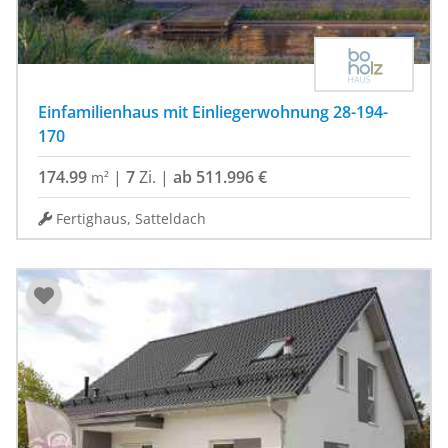
Einfamilienhaus mit Einliegerwohnung 28-194-
170
174.99
|
7
Zi.
|
ab 511.996 €
m²
Fertighaus, Satteldach