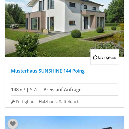
Musterhaus SUNSHINE 144 Poing
148
|
5
Zi.
|
Preis auf Anfrage
m²
Fertighaus, Holzhaus, Satteldach