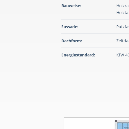
Bauweise:
Holzr
Holzta
Fassade:
Putzf
Dachform:
Zeltda
Energiestandard:
KfW 40