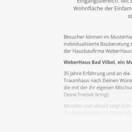
Eingangsbereich. Mit d
Wohnfläche der Einfamil
s
Besucher können im Musterhaus
individualisierte Bauberatung
der Hausbaufirma WeberHaus, 
WeberHaus Bad Vilbel, ein 
35 Jahre Erfahrung und an die
Traumhaus nach Deinen Wünsche
die mit der ihr eigenen Misch
Deine Freizeit bringt.
Mondän und aktuell zeigt sich 
Dachgeschosses. Ein Material,
ihrer Kennzeichen für außerge
ganze Familie ermöglichen, d