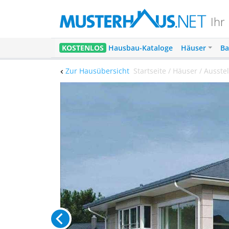
Ihr
KOSTENLOS
Hausbau-Kataloge
Häuser
Ba
Zur Hausübersicht
Startseite / Häuser / Ausst