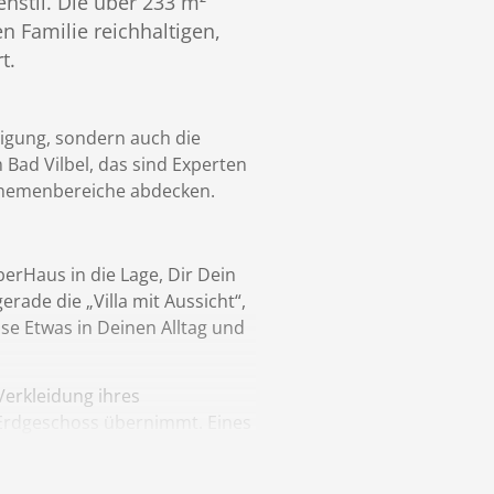
enstil. Die über 233 m²
n Familie reichhaltigen,
t.
tigung, sondern auch die
Bad Vilbel, das sind Experten
 Themenbereiche abdecken.
erHaus in die Lage, Dir Dein
ade die „Villa mit Aussicht“,
se Etwas in Deinen Alltag und
Verkleidung ihres
s Erdgeschoss übernimmt. Eines
tspannten Tagesstart für die
muss.