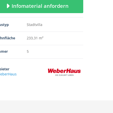
Infomaterial anfordern
ustyp
Stadtvilla
hnfläche
233,31 m²
mmer
5
ieter
eberHaus