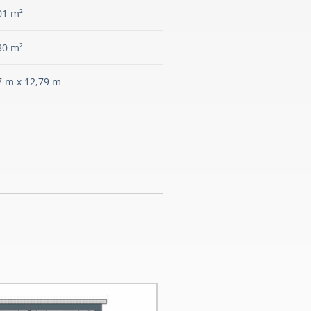
01 m²
30 m²
7 m x 12,79 m