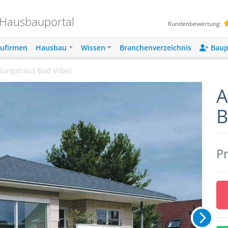
 Hausbauportal
Kundenbewertung:
ufirmen
Hausbau
Wissen
Branchenverzeichnis
Baup
ellungshaus Bad Vilbel
A
B
Pr