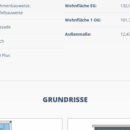
ahmenbauweise,
Wohnfläche EG:
132,
felbauweise
Wohnfläche 1 OG:
101,
assade
Außenmaße:
12,4
ch
 Plus
GRUNDRISSE