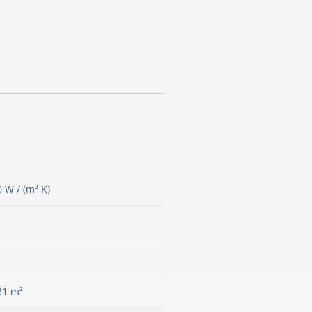
0 W / (m² K)
31 m²