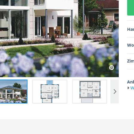
Ha
Wo
Zi
Anb
W