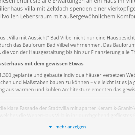
iesen erfüllt sie alle Erwartungen an ein Haus im Vill
ienhaus Villa mit Zeltdach spenden einer vierköpfige
tilvollen Lebensraum mit außergewöhnlichem Komfor
 „Villa mit Aussicht“ Bad Vilbel nicht nur eine Hausbesich
 durch das Bauforum Bad Vilbel wahrnehmen. Das Bauforum 
die von der Hausgestaltung bis hin zur Finanzierung alle
Musterhaus mit dem gewissen Etwas
 1.300 geplante und gebaute Individualhäuser versetzen Web
n und Maßstäben bauen zu können – vielleicht ist es ja ger
ung aus warmen und kühlen Architekturelementen das gewis
die klare Fassade der Stadtvilla mit aparter Keramik-Granit-
 welches die WeberHaus Villa in ihr durchgehend geflieste
wöhnlichen Wohnkomfort sind ihre drei Bäder, die einen en
mehr anzeigen
a dank ihnen niemand vor verschlossener Badtür anstehen 