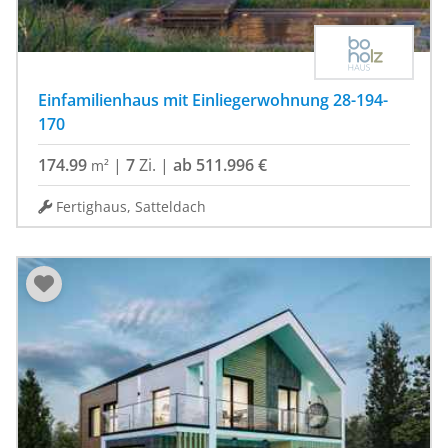
Einfamilienhaus mit Einliegerwohnung 28-194-
170
174.99
|
7
Zi.
|
ab 511.996 €
m²
Fertighaus, Satteldach