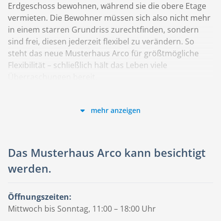
Erdgeschoss bewohnen, während sie die obere Etage
vermieten. Die Bewohner müssen sich also nicht mehr
in einem starren Grundriss zurechtfinden, sondern
sind frei, diesen jederzeit flexibel zu verändern. So
steht das neue Musterhaus Arco für größtmögliche
Flexibilität – schließlich hält das Leben viele
Überraschungen bereit.
Anspruchsvolles Architekturdesign
Die mit Lamellen versehene Fassade des
mehr anzeigen
Obergeschosses ist nicht nur optisch ein Hingucker,
sie erfüllt auch die wichtige Funktion der natürlichen
Beschattung – jederzeit und ohne technische
Das Musterhaus Arco kann besichtigt
Anforderungen. Beim Hinausschauen wirkt der Blick
nicht eingeschränkt, weil die einzelnen Lamellen in gut
werden.
gewähltem Abstand gesetzt wurden. Von außen
können so, vor allem bei schrägem Draufschauen,
Öffnungszeiten:
neugierige Blicke abgeschirmt werden. Sprich: viel
Mittwoch bis Sonntag, 11:00 – 18:00 Uhr
Tageslicht und Ausblick bei minimalem Einblick. Das