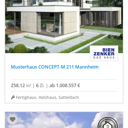
Musterhaus CONCEPT-M 211 Mannheim
258.12
|
6
Zi.
|
ab 1.008.557 €
m²
Fertighaus, Holzhaus, Satteldach