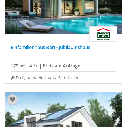
Einfamilienhaus Bari - Jubiläumshaus
179
|
4
Zi.
|
Preis auf Anfrage
m²
Fertighaus, Holzhaus, Satteldach