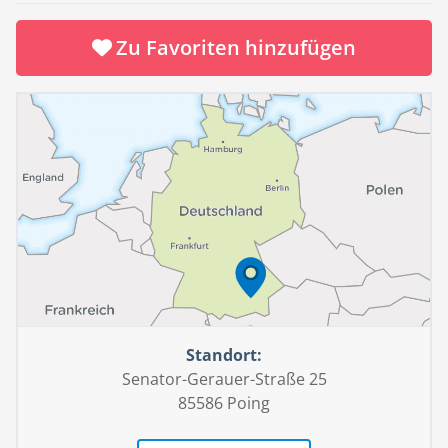
erweist sich bei dichter Bebauung als großer
Pluspunkt. Die Balkone beider Wohnhälften befinden
Zu Favoriten hinzufügen
sich hinter der Lamellenverschalung, so dass auch hier
die natürliche Beschattung zum Tragen kommt.
Natürliches Wohngefühl
Dank des ausgeklügelten Raumkonzepts kann jeder
Quadratmeter Wohnfläche sinnvoll genutzt werden.
Viel Helligkeit aufgrund der großen Fensterflächen und
fließende Übergänge zwischen den Räumlichkeiten
verleihen dem Hausinnern eine angenehme
Atmosphäre – geprägt von stilvoller Wohnlichkeit und
Modernität. Die klaren Linien und die offene
Raumaufteilung schaffen eine harmonische Balance
zwischen Ästhetik und Funktionalität.
Standort:
Das mitwachsende Haus
Senator-Gerauer-Straße 25
Das Wolf-Musterhaus Arco ist ein Beispiel dafür, wie
85586 Poing
moderne Architektur und durchdachte Planung zu
einer lebendigen Wohnkultur beitragen können. Die