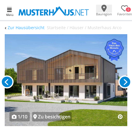
0
Bauregion
Favoriten
Menü
Zur Hausübersicht
Startseite / Häuser / Musterhaus Arco
1/10
Zu besichtigen