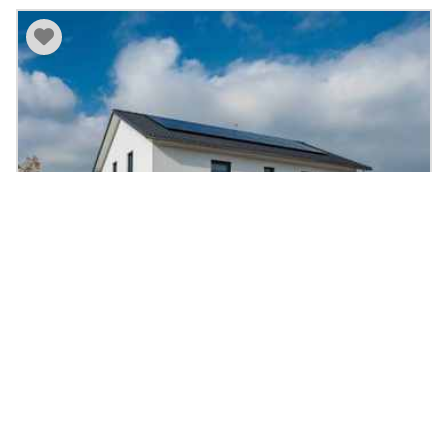
Musterhaus Göteborg
171
|
5
Zi.
|
Preis auf Anfrage
m²