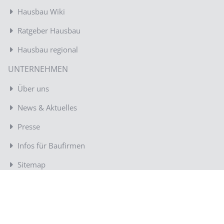
Hausbau Wiki
Ratgeber Hausbau
Hausbau regional
UNTERNEHMEN
Über uns
News & Aktuelles
Presse
Infos für Baufirmen
Sitemap
Kontakt