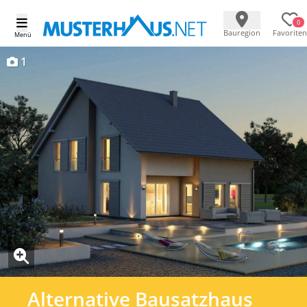
0
Bauregion
Favoriten
Menü
1
Alternative Bausatzhaus