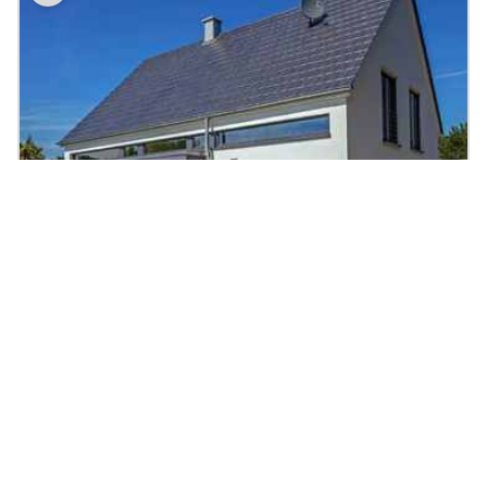
Einfamilienhaus Vettel
150.8
|
5
Zi.
|
Preis auf Anfrage
m²
Massivhaus, Satteldach