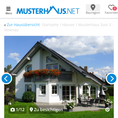
0
Bauregion
Favoriten
Menü
Zur Hausübersicht
Startseite / Häuser / Musterhaus Susi 3 -
Ilmenau
1/12
Zu besichtigen