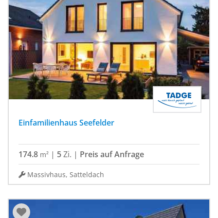
Einfamilienhaus Seefelder
174.8
|
5
Zi.
|
Preis auf Anfrage
m²
Massivhaus, Satteldach