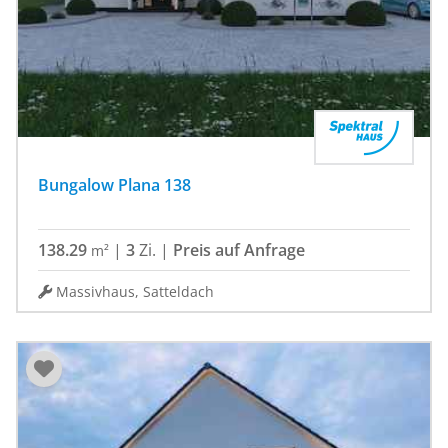
Bungalow Plana 138
138.29
|
3
Zi.
|
Preis auf Anfrage
m²
Massivhaus, Satteldach