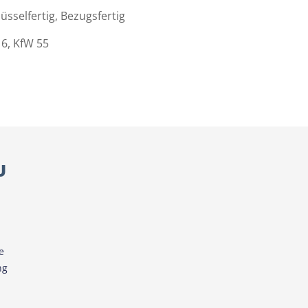
üsselfertig, Bezugsfertig
6, KfW 55
U
e
ng