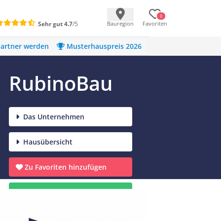
0
Sehr gut
4.7
/5
Bauregion
Favoriten
artner werden
Musterhauspreis 2026
RubinoBau
Das Unternehmen
Hausübersicht
Zu Favoriten hinzufügen
Infomaterial anfordern