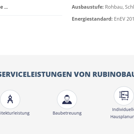
 ...
Ausbaustufe:
Rohbau, Schl
Energiestandard:
EnEV 201
SERVICELEISTUNGEN VON RUBINOBA
Individuell
itekturleistung
Baubetreuung
Hausplanu