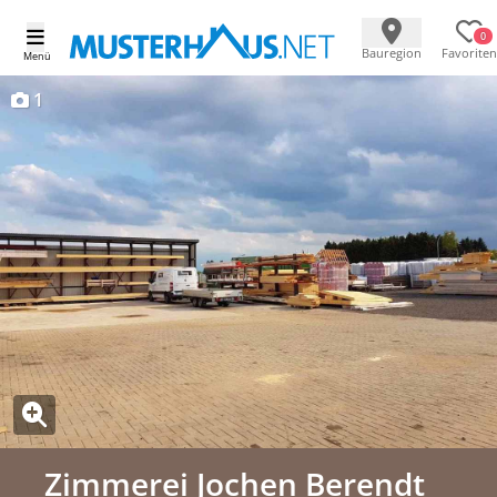
0
Bauregion
Favoriten
Menü
1
Zimmerei Jochen Berendt