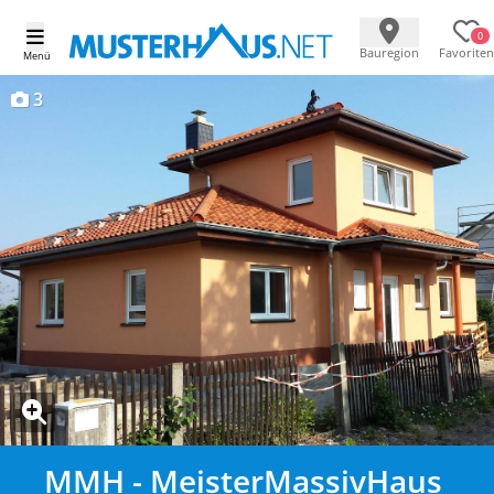
0
Bauregion
Favoriten
Menü
3
MMH - MeisterMassivHaus