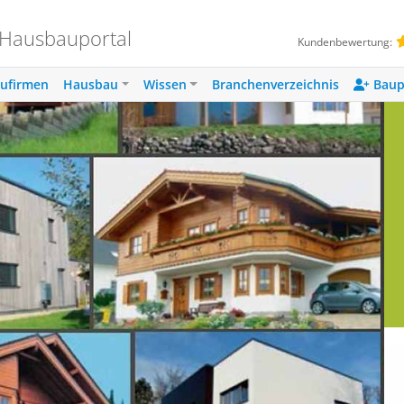
 Hausbauportal
Kundenbewertung:
ufirmen
Hausbau
Wissen
Branchenverzeichnis
Baup