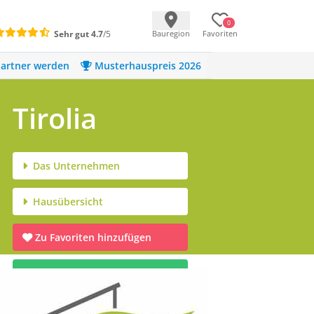
0
Sehr gut
4.7
/5
Bauregion
Favoriten
artner werden
Musterhauspreis 2026
Tirolia
Das Unternehmen
Hausübersicht
Zu Favoriten hinzufügen
Infomaterial anfordern