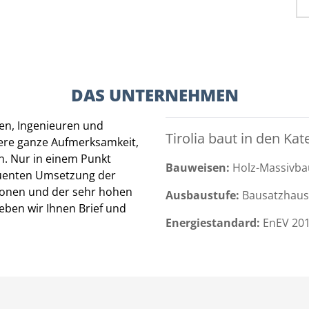
DAS UNTERNEHMEN
en, Ingenieuren und
Tirolia baut in den Kat
ere ganze Aufmerksamkeit,
n. Nur in einem Punkt
Bauweisen:
Holz-Massivba
quenten Umsetzung der
ionen und der sehr hohen
Ausbaustufe:
Bausatzhaus
eben wir Ihnen Brief und
Energiestandard:
EnEV 201