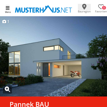
0
Bauregion
Favoriten
Menü
1
Pannek BAU