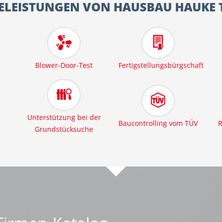
ELEISTUNGEN VON HAUSBAU HAUKE TI
Blower-Door-Test
Fertigstellungsbürgschaft
Unterstützung bei der
Baucontrolling vom TÜV
R
Grundstücksuche