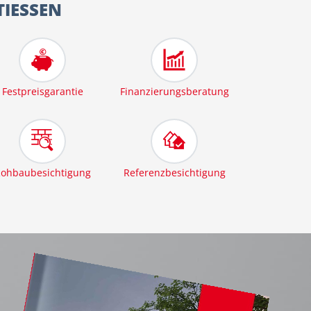
ESSEN
Festpreisgarantie
Finanzierungsberatung
ohbaubesichtigung
Referenzbesichtigung