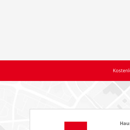
Kostenl
Hau