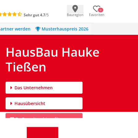
0
Sehr gut
4.7
/5
Bauregion
Favoriten
artner werden
Musterhauspreis 2026
HausBau Hauke
Tießen
Das Unternehmen
Hausübersicht
Zu Favoriten hinzufügen
Infomaterial anfordern