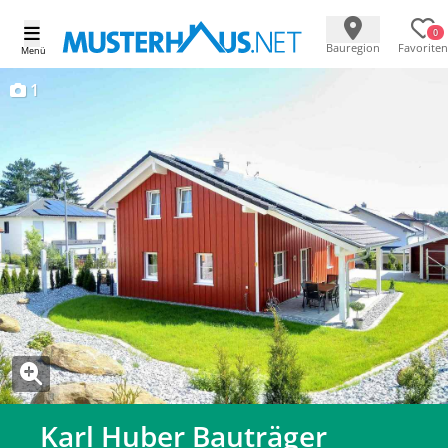
0
Bauregion
Favoriten
Menü
1
Karl Huber Bauträger