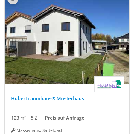
HuberTraumhaus® Musterhaus
123
|
5
Zi.
|
Preis auf Anfrage
m²
Massivhaus, Satteldach