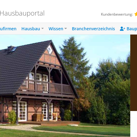
 Hausbauportal
Kundenbewertung:
ufirmen
Hausbau
Wissen
Branchenverzeichnis
Baup