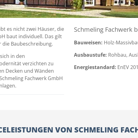
Schmeling Fachwerk ba
t es nicht zwei Häuser, die
 baut individuell. Das gilt
Bauweisen:
Holz-Massivba
ür die Baubeschreibung.
Ausbaustufe:
Rohbau, Ausb
sich in den
dernität verzichten zu
Energiestandard:
EnEV 201
 den Decken und Wänden
r Schmeling Fachwerk GmbH
nlagen.
CELEISTUNGEN VON SCHMELING FA