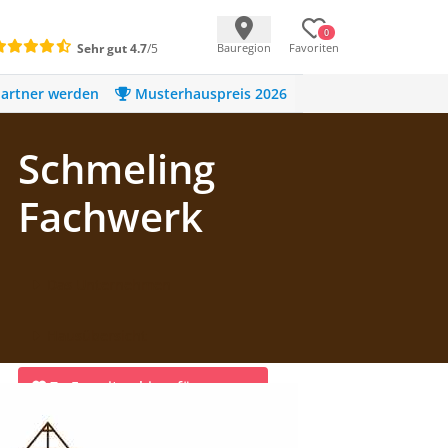
0
Sehr gut
4.7
/5
Bauregion
Favoriten
artner werden
Musterhauspreis 2026
Schmeling
Fachwerk
Das Unternehmen
Hausübersicht
Zu Favoriten hinzufügen
Infomaterial anfordern