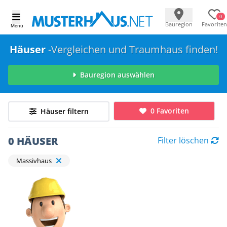
0
Bauregion
Favoriten
Menü
Häuser
-Vergleichen und Traumhaus finden!
Bauregion auswählen
0 Favoriten
Häuser filtern
0 HÄUSER
Filter löschen
Massivhaus