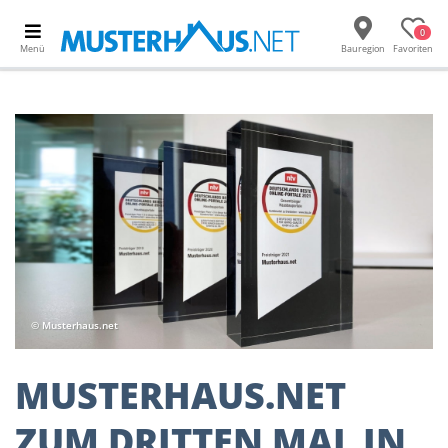
0
Menü
Bauregion
Favoriten
© Musterhaus.net
MUSTERHAUS.NET
ZUM DRITTEN MAL IN