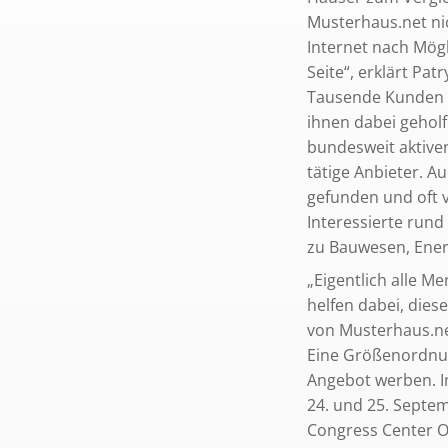
Musterhaus.net nic
Internet nach Mög
Seite“, erklärt Pa
Tausende Kunden h
ihnen dabei geholf
bundesweit aktive
tätige Anbieter. A
gefunden und oft v
Interessierte run
zu Bauwesen, Ener
„Eigentlich alle M
helfen dabei, die
von Musterhaus.net
Eine Größenordnung
Angebot werben. I
24. und 25. Septem
Congress Center O