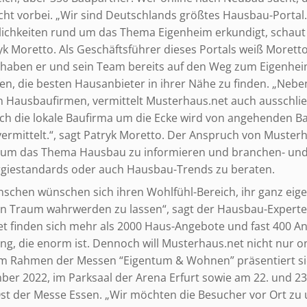
ht vorbei. „Wir sind Deutschlands größtes Hausbau-Portal.
lichkeiten rund um das Thema Eigenheim erkundigt, schaut 
tryk Moretto. Als Geschäftsführer dieses Portals weiß Moretto
aben er und sein Team bereits auf den Weg zum Eigenhei
en, die besten Hausanbieter in ihrer Nähe zu finden. „Neb
n Hausbaufirmen, vermittelt Musterhaus.net auch ausschließ
uch die lokale Baufirma um die Ecke wird von angehenden B
ermittelt.“, sagt Patryk Moretto. Der Anspruch von Musterh
d um das Thema Hausbau zu informieren und branchen- und
giestandards oder auch Hausbau-Trends zu beraten.
enschen wünschen sich ihren Wohlfühl-Bereich, ihr ganz eig
sen Traum wahrwerden zu lassen“, sagt der Hausbau-Experte.
 finden sich mehr als 2000 Haus-Angebote und fast 400 Anb
, die enorm ist. Dennoch will Musterhaus.net nicht nur onl
m Rahmen der Messen “Eigentum & Wohnen” präsentiert si
ber 2022, im Parksaal der Arena Erfurt sowie am 22. und 2
st der Messe Essen. „Wir möchten die Besucher vor Ort z