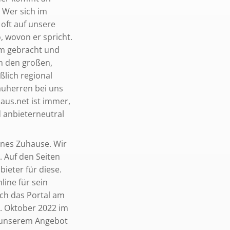
 Wer sich im
oft auf unsere
, wovon er spricht.
m gebracht und
en den großen,
lich regional
auherren bei uns
aus.net ist immer,
 anbieterneutral
enes Zuhause. Wir
 Auf den Seiten
ieter für diese.
ine für sein
ch das Portal am
3. Oktober 2022 im
u unserem Angebot