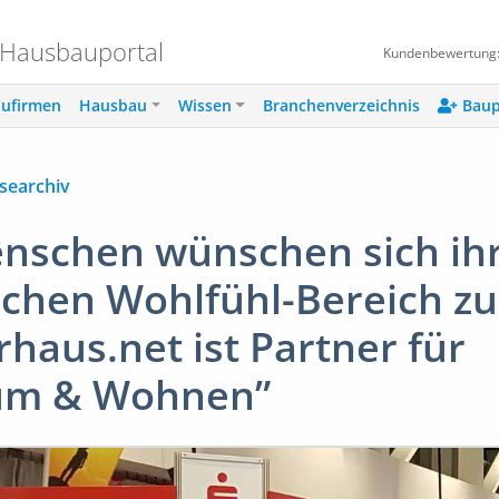
 Hausbauportal
Kundenbewertung
ufirmen
Hausbau
Wissen
Branchenverzeichnis
Baup
searchiv
enschen wünschen sich ih
ichen Wohlfühl-Bereich z
haus.net ist Partner für
tum & Wohnen”