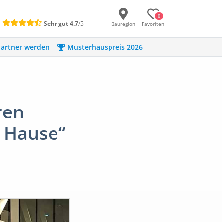
0
:
Sehr gut
4.7
/5
Bauregion
Favoriten
artner werden
Musterhauspreis 2026
ren
u Hause“