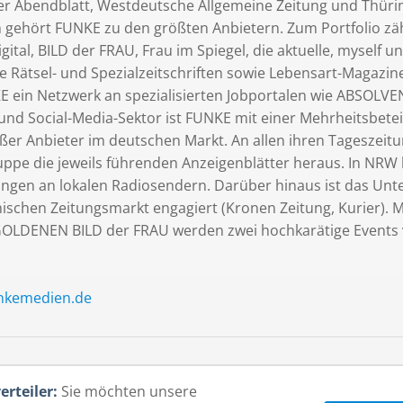
r Abendblatt, Westdeutsche Allgemeine Zeitung und Thürin
 gehört FUNKE zu den größten Anbietern. Zum Portfolio zähl
gital, BILD der FRAU, Frau im Spiegel, die aktuelle, myself
Rätsel- und Spezialzeitschriften sowie Lebensart-Magazine.
E ein Netzwerk an spezialisierten Jobportalen wie ABSOLVE
 und Social-Media-Sektor ist FUNKE mit einer Mehrheitsbete
ßer Anbieter im deutschen Markt. An allen ihren Tageszeit
uppe die jeweils führenden Anzeigenblätter heraus. In NRW
ungen an lokalen Radiosendern. Darüber hinaus ist das U
hischen Zeitungsmarkt engagiert (Kronen Zeitung, Kurier).
OLDENEN BILD der FRAU werden zwei hochkarätige Events
nkemedien.de
erteiler:
Sie möchten unsere