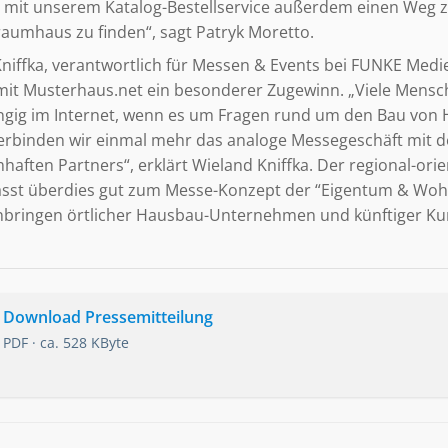
 mit unserem Katalog-Bestellservice außerdem einen Weg z
raumhaus zu finden“, sagt Patryk Moretto.
niffka, verantwortlich für Messen & Events bei FUNKE Medie
 mit Musterhaus.net ein besonderer Zugewinn. „Viele Mens
ngig im Internet, wenn es um Fragen rund um den Bau von 
erbinden wir einmal mehr das analoge Messegeschäft mit d
aften Partners“, erklärt Wieland Kniffka. Der regional-orie
sst überdies gut zum Messe-Konzept der “Eigentum & Woh
ringen örtlicher Hausbau-Unternehmen und künftiger Ku
Download Pressemitteilung
PDF · ca. 528 KByte