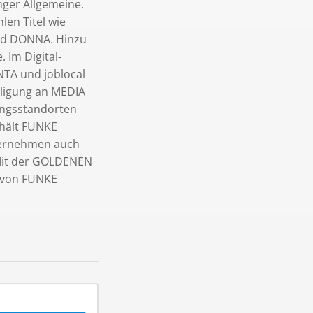
ger Allgemeine.
en Titel wie
 und DONNA. Hinzu
 Im Digital-
NTA und joblocal
iligung an MEDIA
ungsstandorten
 hält FUNKE
nternehmen auch
 Mit der GOLDENEN
 von FUNKE