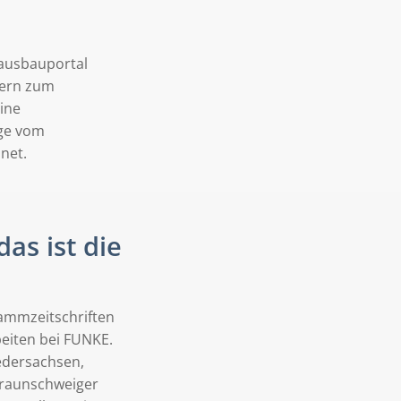
Hausbauportal
tern zum
ine
lge vom
net.
as ist die
rammzeitschriften
beiten bei FUNKE.
edersachsen,
Braunschweiger