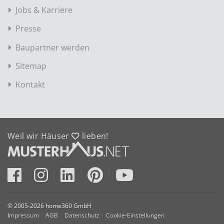
Jobs & Karriere
Presse
Baupartner werden
Sitemap
Kontakt
Weil wir Häuser
lieben!
© 2005-2026 home360 GmbH
Impressum
|
AGB
|
Datenschutz
|
Cookie-Einstellungen