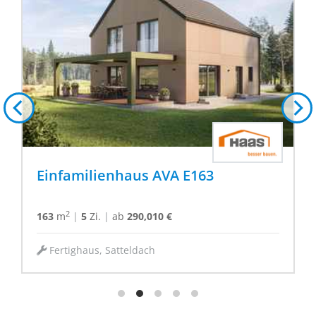
Kundenhaus Frankfurt
2
186.57
m
|
6
Zi.
|
Preis a. Anfrage
Fertighaus, Holzhaus, Flachdach