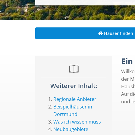
Häuser finden
Ein
Willk
der M
Weiterer Inhalt:
Hausb
Auf d
Regionale Anbieter
und l
Beispielhäuser in
Dortmund
Was ich wissen muss
Neubaugebiete