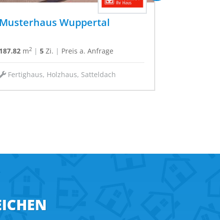
Ausstellungshaus Köln
(generation 5.5)
2
163.93
m
|
5
Zi.
|
ab
464,000 €
Fertighaus, Holzhaus, Versetztes
Pultddach
EICHEN