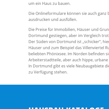
um ein Haus zu bauen.
Die Onlineformulare können sie auch gan
ausdrucken und ausfüllen.
Die Preise für Immobilien, Häuser und Grun
Dortmund gestiegen, aber im Vergleich tro
Der Süden von Dortmund ist „schicker“, hie
Häuser und zum Beispiel das Villenviertel 
beliebten Phönixsee. Im Norden befinden si
Arbeiterstadtteile, aber auch hippe, urbane 
In Dortmund gibt es viele Neubaugebiete 
zu Verfügung stehen.