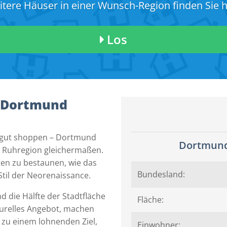
tere Häuser in einer Wunsch-Region finden Sie h
Los
n Dortmund
 gut shoppen – Dortmund
Dortmund
e Ruhregion gleichermaßen.
ten zu bestaunen, wie das
Bundesland:
Stil der Neorenaissance.
d die Hälfte der Stadtfläche
Fläche:
lturelles Angebot, machen
zu einem lohnenden Ziel,
Einwohner: