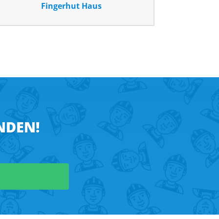
A+ MASSIVHAUS & BAUTRÄGER
NDEN!