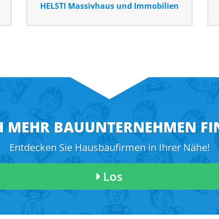
n
Fingerhut Haus
 MEHR BAUUNTERNEHMEN FI
Entdecken Sie Hausbaufirmen in Ihrer Nähe!
Los