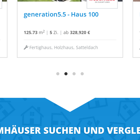
Musterhaus Wuppertal
2
187.82
m
|
5
Zi.
|
Preis a. Anfrage
Fertighaus, Holzhaus, Satteldach
HÄUSER SUCHEN UND VERGL