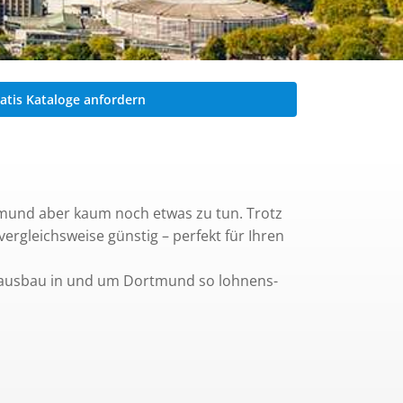
atis Kataloge anfordern
tmund aber kaum noch etwas zu tun. Trotz
rgleichsweise günstig – perfekt für Ihren
n Hausbau in und um Dortmund so lohnens-