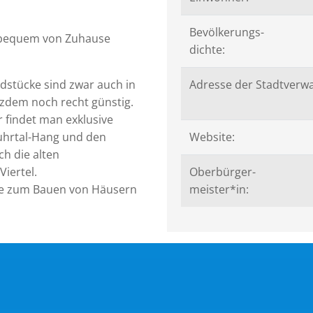
Bevölkerungs-
z bequem von Zuhause
dichte:
dstücke sind zwar auch in
Adresse der Stadtverwa
tzdem noch recht günstig.
r findet man exklusive
Ruhrtal-Hang und den
Website:
ch die alten
Viertel.
Oberbürger-
die zum Bauen von Häusern
meister*in: