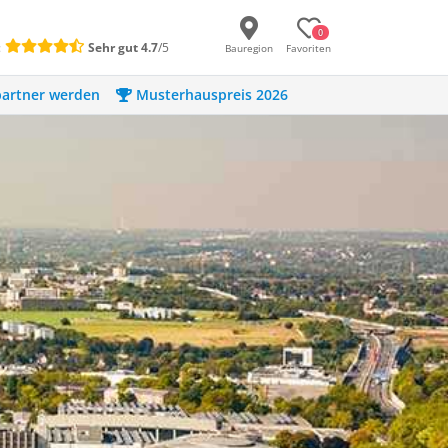
0
:
Sehr gut
4.7
/5
Bauregion
Favoriten
artner werden
Musterhauspreis 2026