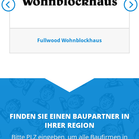
Fullwood Wohnblockhaus
FINDEN SIE EINEN BAUPARTNER IN
IHRER REGION
Bitte PLZ eingeben, um alle Baufirmen in