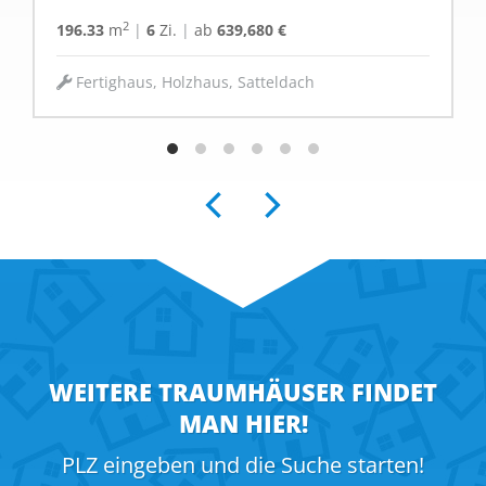
2
196.33
m
|
6
Zi.
|
ab
639,680 €
Fertighaus, Holzhaus, Satteldach
WEITERE TRAUMHÄUSER FINDET
MAN HIER!
PLZ eingeben und die Suche starten!