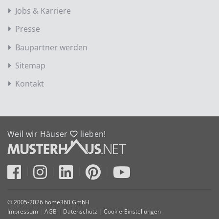
Jobs & Karriere
Presse
Baupartner werden
Sitemap
Kontakt
Weil wir Häuser
lieben!
© 2005-2026 home360 GmbH
Impressum
|
AGB
|
Datenschutz
|
Cookie-Einstellungen