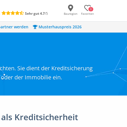
0
:
Sehr gut
4.7
/5
Bauregion
Favoriten
artner werden
Musterhauspreis 2026
hten. Sie dient der Kreditsicherung
oder der Immobilie ein.
als Kreditsicherheit