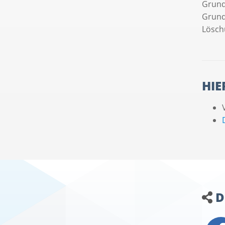
Grund
Grund
Lösch
HIE
D