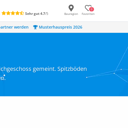
0
:
Sehr gut
4.7
/5
Bauregion
Favoriten
artner werden
Musterhauspreis 2026
achgeschoss gemeint. Spitzböden
en.