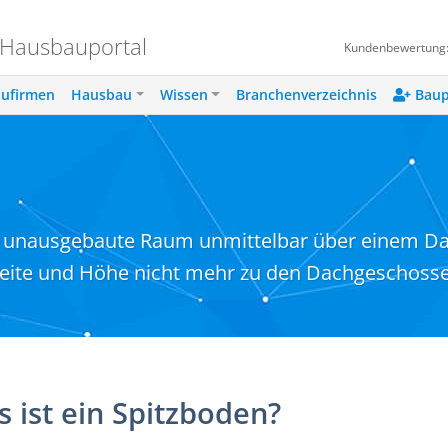
 Hausbauportal
Kundenbewertung
ufirmen
Hausbau
Wissen
Branchenverzeichnis
Baup
der unausgebaute Raum unmittelbar über einem D
Breite und Höhe nicht mehr zu den Dachgeschoss
 ist ein Spitzboden?