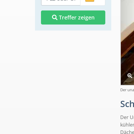
Treffer zeigen
Der una
Sc
Der U
kühle
Däche