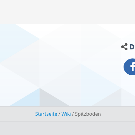
D
Startseite
/
Wiki
/
Spitzboden