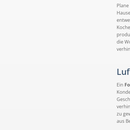
Plane
Hause
entwe
Koche
produ
die W
verhi
Luf
Ein
Fo
Konde
Gesch
verhi
zu ge
aus B