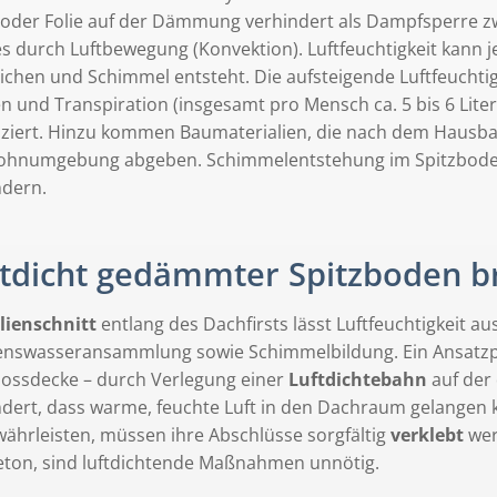
 oder Folie auf der Dämmung verhindert als Dampfsperre 
s durch Luftbewegung (Konvektion). Luftfeuchtigkeit kann 
ichen und Schimmel entsteht. Die aufsteigende Luftfeucht
n und Transpiration (insgesamt pro Mensch ca. 5 bis 6 Liter
ziert. Hinzu kommen Baumaterialien, die nach dem Hausbau
ohnumgebung abgeben. Schimmelentstehung im Spitzboden 
ndern.
tdicht gedämmter Spitzboden b
lienschnitt
entlang des Dachfirsts lässt Luftfeuchtigkeit
nswasseransammlung sowie Schimmelbildung. Ein Ansatzpun
ossdecke – durch Verlegung einer
Luftdichtebahn
auf der
ndert, dass warme, feuchte Luft in den Dachraum gelangen
währleisten, müssen ihre Abschlüsse sorgfältig
verklebt
wer
eton, sind luftdichtende Maßnahmen unnötig.