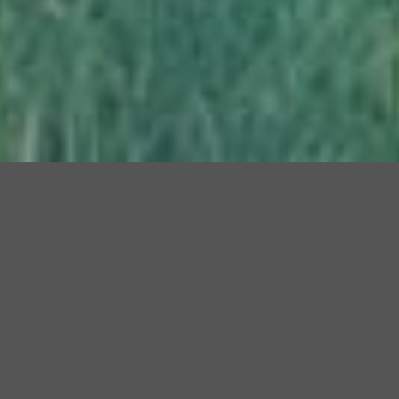
JETZT BAUSATZHAUS-ANBIETER
VERGLEICHEN!
Wer ein
Bausatzhaus
baut, benötigt zum einen
handwerkliches Geschick und zum anderen eine
perfekte Bauplanung. Letzteres sollten Sie einer
professionellen Baufirma überlassen. Nur so ist