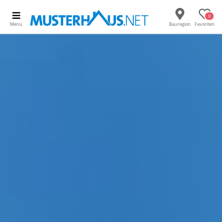
0
Menü
Bauregion
Favoriten