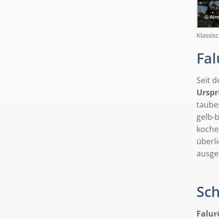
© Alm
Klassis
Fal
Seit 
Urspr
taube
gelb-
koche
überl
ausge
Sc
Falur