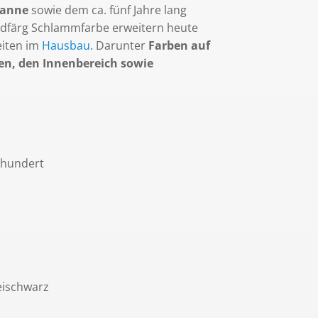
 Tanne
sowie dem ca. fünf Jahre lang
ödfärg Schlammfarbe erweitern heute
eiten im
Hausbau
. Darunter
Farben auf
hen, den Innenbereich sowie
hrhundert
eischwarz