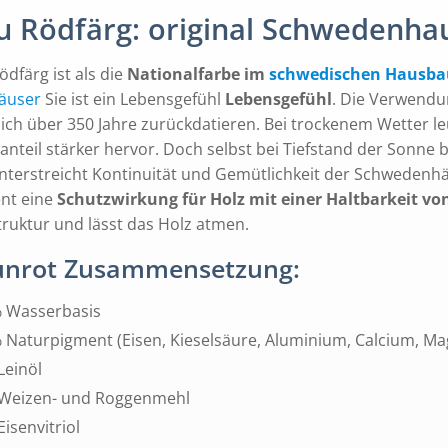
u Rödfärg: original Schwedenha
ödfärg ist als die
Nationalfarbe im
schwedischen Hausba
äuser
Sie ist ein Lebensgefühl
Lebensgefühl
. Die Verwendu
sich über 350 Jahre zurückdatieren. Bei trockenem Wetter leuc
anteil stärker hervor. Doch selbst bei Tiefstand der Sonne
nterstreicht Kontinuität und Gemütlichkeit der Schwedenhäu
nt eine
Schutzwirkung für Holz mit einer Haltbarkeit von
truktur und lässt das Holz atmen.
unrot Zusammensetzung:
 Wasserbasis
 Naturpigment (Eisen, Kieselsäure, Aluminium, Calcium, Magn
Leinöl
Weizen- und Roggenmehl
Eisenvitriol