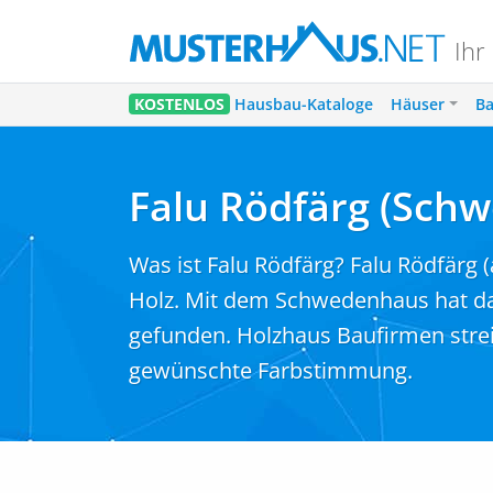
Ihr
KOSTENLOS
Hausbau-Kataloge
Häuser
Ba
Falu Rödfärg (Sch
Was ist Falu Rödfärg? Falu Rödfärg 
Holz. Mit dem Schwedenhaus hat da
gefunden. Holzhaus Baufirmen stre
gewünschte Farbstimmung.