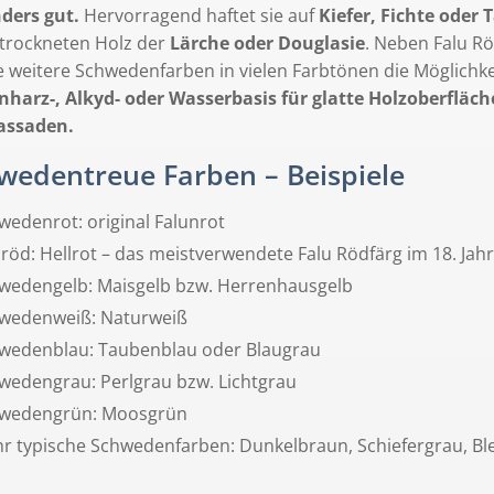
ders gut.
Hervorragend haftet sie auf
Kiefer, Fichte oder
trockneten Holz der
Lärche oder Douglasie
. Neben Falu R
he weitere Schwedenfarben in vielen Farbtönen die Möglichk
onharz-, Alkyd- oder Wasserbasis für glatte Holzoberfläc
assaden.
wedentreue Farben – Beispiele
wedenrot: original Falunrot
sröd: Hellrot – das meistverwendete Falu Rödfärg im 18. Ja
wedengelb: Maisgelb bzw. Herrenhausgelb
wedenweiß: Naturweiß
wedenblau: Taubenblau oder Blaugrau
wedengrau: Perlgrau bzw. Lichtgrau
wedengrün: Moosgrün
r typische Schwedenfarben: Dunkelbraun, Schiefergrau, Bl