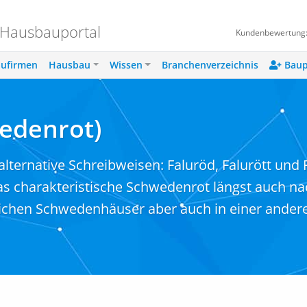
 Hausbauportal
Kundenbewertung
ufirmen
Hausbau
Wissen
Branchenverzeichnis
Baup
wedenrot)
(alternative Schreibweisen: Faluröd, Falurött und
s charakteristische Schwedenrot längst auch na
ichen Schwedenhäuser aber auch in einer ander