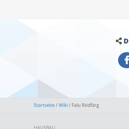
D
Startseite
/
Wiki
/
Falu Rödfärg
HAUSBAU