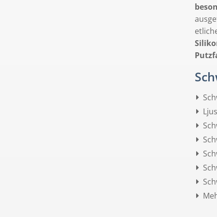
beson
ausge
etlic
Silik
Putzf
Sch
Sch
Lju
Sch
Sch
Sch
Sch
Sch
Meh