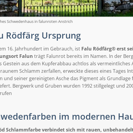
gren
ches Schwedenhaus in falunroten Anstrich
u Rödfärg Ursprung
dem 16. Jahrhundert im Gebrauch, ist
Falu Rödfärg® erst se
ungsort Falun
trägt Falunrot bereits im Namen. In der Be
s Gestein aus dem Kupferabbau achtlos als vermeintliches A
braunem Schlamm zerfallen, erweckte dieses eines Tages Int
n und seiner gereinigten Asche das Pigment als Grundlage f
iefert. Bergwerk und Gruben wurden 1992 stillgelegt und 2
rufen
hwedenfarben im modernen Ha
öd Schlammfarbe verbindet sich mit rauen, unbehandel