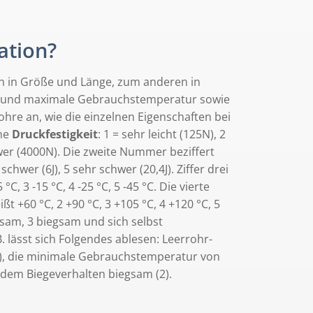
ation?
nen in Größe und Länge, zum anderen in
ale und maximale Gebrauchstemperatur sowie
ohre an, wie die einzelnen Eigenschaften bei
ine
Druckfestigkeit
: 1 = sehr leicht (125N), 2
chwer (4000N). Die zweite Nummer beziffert
, 4 schwer (6J), 5 sehr schwer (20,4J). Ziffer drei
5 °C, 3 -15 °C, 4 -25 °C, 5 -45 °C. Die vierte
eißt +60 °C, 2 +90 °C, 3 +105 °C, 4 +120 °C, 5
egsam, 3 biegsam und sich selbst
. lässt sich Folgendes ablesen: Leerrohr-
t (3), die minimale Gebrauchstemperatur von
 dem Biegeverhalten biegsam (2).