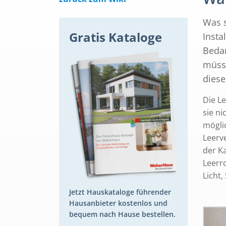
Was s
Gratis Kataloge
Insta
Bedar
müsse
diese
Die L
sie n
mögli
Leerv
der Ka
Leerro
Licht,
Jetzt Hauskataloge führender
Hausanbieter kostenlos und
bequem nach Hause bestellen.