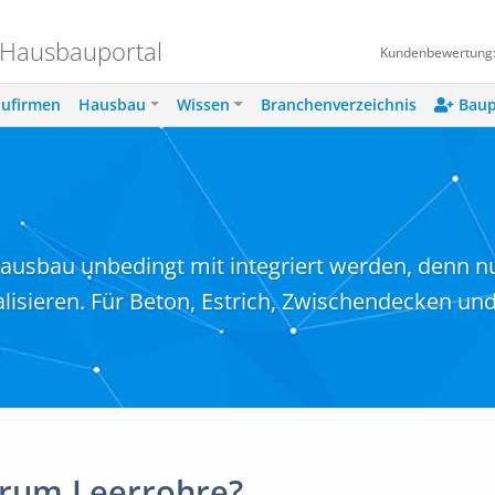
 Hausbauportal
Kundenbewertung
ufirmen
Hausbau
Wissen
Branchenverzeichnis
Baup
usbau unbedingt mit integriert werden, denn nu
ealisieren. Für Beton, Estrich, Zwischendecken u
rum Leerrohre?