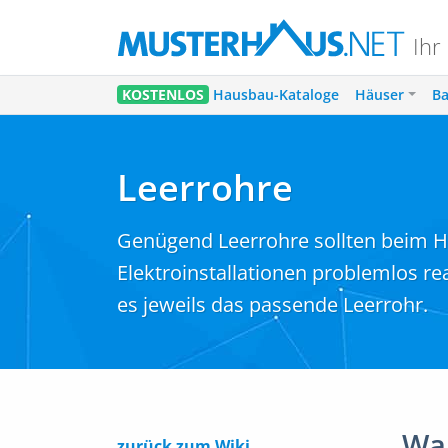
Ihr
KOSTENLOS
Hausbau-Kataloge
Häuser
Ba
Leerrohre
Genügend Leerrohre sollten beim Ha
Elektroinstallationen problemlos r
es jeweils das passende Leerrohr.
Wa
zurück zum Wiki