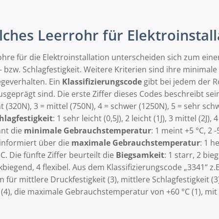
ches Leerrohr für Elektroinstall
ohre für die Elektroinstallation unterscheiden sich zum ei
- bzw. Schlagfestigkeit. Weitere Kriterien sind ihre minim
egeverhalten. Ein
Klassifizierungscode
gibt bei jedem der R
sgeprägt sind. Die erste Ziffer dieses Codes beschreibt se
ht (320N), 3 = mittel (750N), 4 = schwer (1250N), 5 = sehr s
hlagfestigkeit
: 1 sehr leicht (0,5J), 2 leicht (1J), 3 mittel (2J)
nt die
minimale Gebrauchstemperatur
: 1 meint +5 °C, 2 -
 informiert über die
maximale Gebrauchstemperatur
: 1 h
C. Die fünfte Ziffer beurteilt die
Biegsamkeit
: 1 starr, 2 bi
biegend, 4 flexibel. Aus dem Klassifizierungscode „3341“ z.B
 für mittlere Druckfestigkeit (3), mittlere Schlagfestigkei
C (4), die maximale Gebrauchstemperatur von +60 °C (1), mit