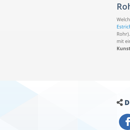
Roh
Welche
Estric
Rohr)
mit e
Kunst
D