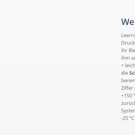
Wel
Leerr
Druck
ihr Bi
ihm au
= leic
die
Sc
benen
Ziffer
+150 °
zurück
System
-25 °