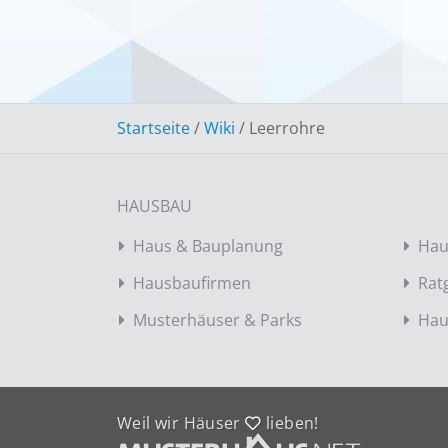
Startseite
/
Wiki
/
Leerrohre
HAUSBAU
Haus & Bauplanung
Hau
Hausbaufirmen
Rat
Musterhäuser & Parks
Hau
Weil wir Häuser
lieben!