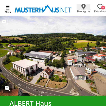
0
Bauregion
Favoriten
Menü
1
ALBERT Haus