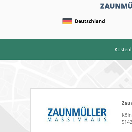
ZAUNMÜL
Deutschland
Kostenl
Zau
Köln
5142