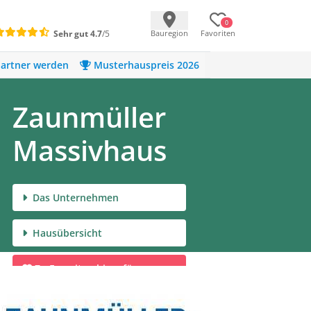
0
Sehr gut
4.7
/5
Bauregion
Favoriten
artner werden
Musterhauspreis 2026
Zaunmüller
Massivhaus
Das Unternehmen
Hausübersicht
Zu Favoriten hinzufügen
Infomaterial anfordern