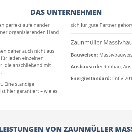
DAS UNTERNEHMEN
en perfekt aufeinander
sich für gute Partner gehört
iner organisierenden Hand
Zaunmüller Massivhaus
en daher auch nicht aus
Bauweisen:
Massivbauweis
für jeden einzelnen
r, die anschließend mit
Ausbaustufe:
Rohbau, Ausb
.
Energiestandard:
EnEV 201
. Eine ständige
t hier garantiert – wie es
ELEISTUNGEN VON ZAUNMÜLLER MAS