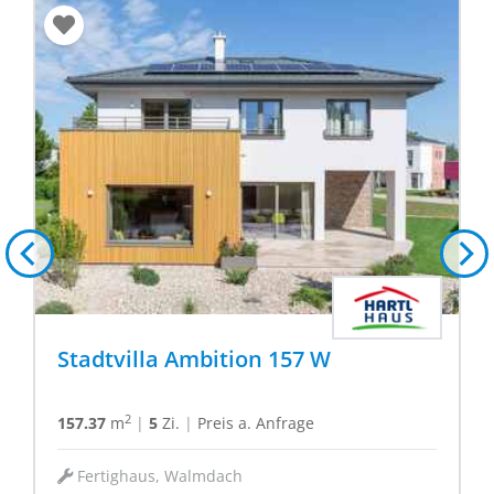
Stadtvilla Ambition 157 W
2
157.37
m
|
5
Zi.
|
Preis a. Anfrage
Fertighaus, Walmdach