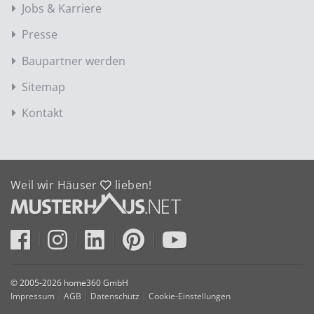
Jobs & Karriere
Presse
Baupartner werden
Sitemap
Kontakt
Weil wir Häuser
lieben!
© 2005-2026 home360 GmbH
Impressum
|
AGB
|
Datenschutz
|
Cookie-Einstellungen