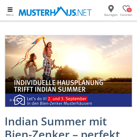
0
Menü
Bauregion
Favoriten
© B-Z
Indian Summer mit
Bien-Zenker – perfekt