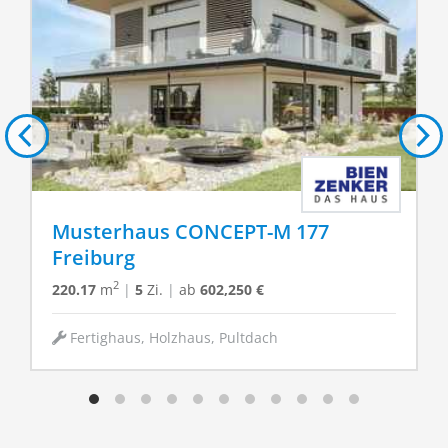
Musterhaus CONCEPT-M 177
Freiburg
2
220.17
m
|
5
Zi.
|
ab
602,250 €
Fertighaus, Holzhaus, Pultdach