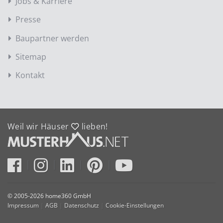
Jobs & Karriere
Presse
Baupartner werden
Sitemap
Kontakt
Weil wir Häuser
lieben!
© 2005-2026 home360 GmbH
Impressum
|
AGB
|
Datenschutz
|
Cookie-Einstellungen