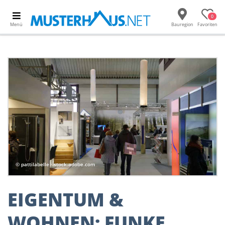
0
Menü
Bauregion
Favoriten
© pattilabelle · stock.adobe.com
EIGENTUM &
WOHNEN: FUNKE