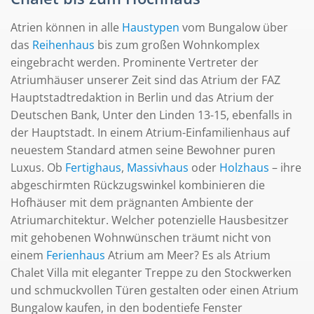
Atrien können in alle
Haustypen
vom Bungalow über
das
Reihenhaus
bis zum großen Wohnkomplex
eingebracht werden. Prominente Vertreter der
Atriumhäuser unserer Zeit sind das Atrium der FAZ
Hauptstadtredaktion in Berlin und das Atrium der
Deutschen Bank, Unter den Linden 13-15, ebenfalls in
der Hauptstadt. In einem Atrium-Einfamilienhaus auf
neuestem Standard atmen seine Bewohner puren
Luxus. Ob
Fertighaus
,
Massivhaus
oder
Holzhaus
– ihre
abgeschirmten Rückzugswinkel kombinieren die
Hofhäuser mit dem prägnanten Ambiente der
Atriumarchitektur. Welcher potenzielle Hausbesitzer
mit gehobenen Wohnwünschen träumt nicht von
einem
Ferienhaus
Atrium am Meer? Es als Atrium
Chalet Villa mit eleganter Treppe zu den Stockwerken
und schmuckvollen Türen gestalten oder einen Atrium
Bungalow kaufen, in den bodentiefe Fenster